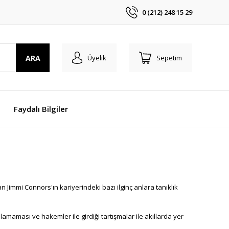
0 (212) 248 15 29
ARA
Üyelik
Sepetim
Faydalı Bilgiler
Jimmi Connors'ın kariyerindeki bazı ilginç anlara tanıklık
maması ve hakemler ile girdiği tartışmalar ile akıllarda yer