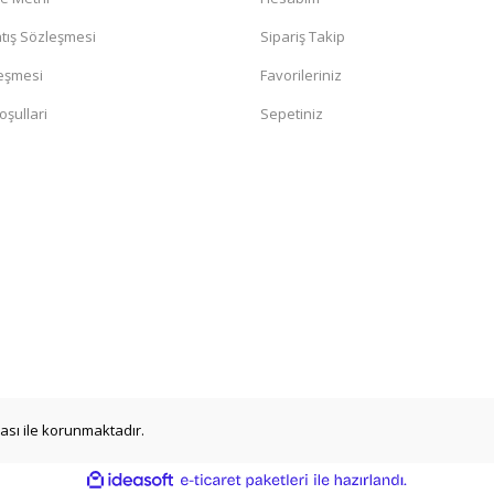
tış Sözleşmesi
Sipariş Takip
leşmesi
Favorileriniz
oşullari
Sepetiniz
ikası ile korunmaktadır.
ile
ideasoft
e-