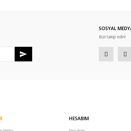
SOSYAL MEDY
Bizi takip edin!
R
HESABIM
me Metni
Hesabım