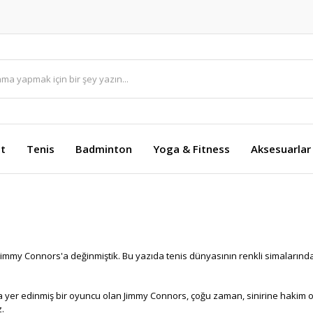
et
Tenis
Badminton
Yoga & Fitness
Aksesuarlar
mmy Connors'a değinmiştik. Bu yazıda tenis dünyasının renkli simalarından 
 yer edinmiş bir oyuncu olan Jimmy Connors, çoğu zaman, sinirine hakim ola
z.