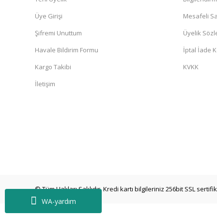
Üye Girişi
Mesafeli Sa
Şifremi Unuttum
Üyelik Söz
Havale Bildirim Formu
İptal İade K
Kargo Takibi
KVKK
İletişim
© Tüm Hakları Saklıdır. Kredi kartı bilgileriniz 256bit SSL sertif
WA-yardım