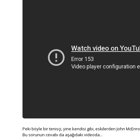
Peki böyle bir tenisçi, yine kendisi gibi, eskilerden John McEnro
Bu sorunun cevabı da aşağıdaki videoda...