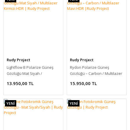
Rudy Project
Rudy Project
Lightflow B Polarize Güneş
Rydon Polarize Güneş
Gözlüğü Mat Siyah /
Gözlüğü – Carbon / Multilazer
Multilazer Kırmızı HDR | Rudy
Mavi HDR |Rudy Project
13.950,00 TL
15.950,00 TL
Project
YENİ
YENİ