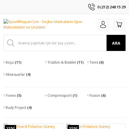
0 (212) 248 15 29
ARA
Koşu
(11)
Triatlon & Bisiklet
(11)
Tenis
(6)
Aksesuarlar
(4)
Yonex
(5)
Compressport
(1)
Fusion
(6)
Rudy Project
(4)
YENİ
YENİ