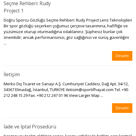
Seçme Rehberi: Rudy
Project 1
Doğru Sporcu Gözlüğü Seçme Rehberi: Rudy Project Lens Teknolojileri
Bir spor gözlüğü seçerken çoğumuz çerçeve tasarımına, hafifliğe ve
yüzümüze oturup oturmadığına odaklanırız. Şüphesiz bunlar çok
önemlidir; ancak performansınızı, göz sağlığınızı ve sürüş güvenliğini
...
Devamı
İletişim
Merko Dış Ticaret ve Sanayi A.Ş. Cumhuriyet Caddesi, Dağ Apt. 34/12,
34367 Elmadağ, İstanbul, TURKİYE iletisim@sportifhayat.com Tel. +90
212 248 15 29 Fax. +90 212 247 01 96 View Larger Map ...
Devamı
İade ve İptal Prosedürü