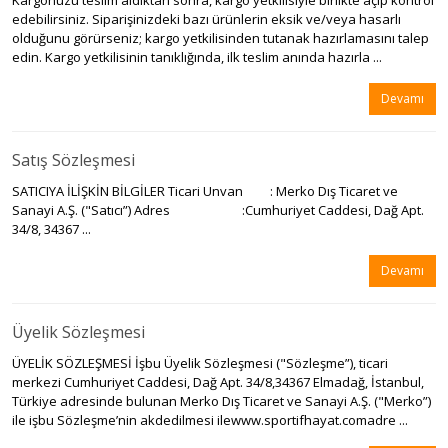
Kargonuzu teslim aldıktan sonra, kargo yetkilisiyle birlikte açıp kontrol
edebilirsiniz. Siparişinizdeki bazı ürünlerin eksik ve/veya hasarlı
olduğunu görürseniz; kargo yetkilisinden tutanak hazırlamasını talep
edin. Kargo yetkilisinin tanıklığında, ilk teslim anında hazırla ...
Devamı
Satış Sözleşmesi
SATICIYA İLİŞKİN BİLGİLER Ticari Unvan : Merko Dış Ticaret ve
Sanayi A.Ş. ("Satıcı”) Adres :Cumhuriyet Caddesi, Dağ Apt.
34/8, 34367 ...
Devamı
Üyelik Sözleşmesi
ÜYELİK SÖZLEŞMESİ İşbu Üyelik Sözleşmesi ("Sözleşme”), ticari
merkezi Cumhuriyet Caddesi, Dağ Apt. 34/8,34367 Elmadağ, İstanbul,
Türkiye adresinde bulunan Merko Dış Ticaret ve Sanayi A.Ş. ("Merko”)
ile işbu Sözleşme’nin akdedilmesi ilewww.sportifhayat.comadre ...