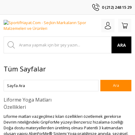
0 (212) 248 15 29
ARA
Tüm Sayfalar
Liforme Yoga Matları
Özellikleri
Liforme matları vazgeçilmez kılan özellikleri özetlemek gerekirse
Devrim niteliğindeki GripForMe yüzeyi Benzersiz hizalama özelliği
Doğa dostu materyellerden üretilmiş olması Patentli 3 katmandan
oluşan yapısı AlignForMe® Sistemi Yoga pratiğinize anında, sezgisel,