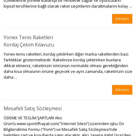
özelliklerine yönelik kullanışlı bir rehberlik sağlar ve oyuncuların
kişisel tercihlerine bağlı olarak raket seçimlerini daraltmalarını kolay ...
Devamı
Yonex Tenis Raketleri
Kordaj Çekim Kılavuzu
Yonex tenis raketleri, kordaj çekilirken diğer marka raketlerden bazı
farklılıklar göstermektedir. Raketinize kordaj çektirirken bunlara
dikkat etmeniz, raketinizin ömrünün normalde olması gerektiğinden
daha kısa olmasının önüne geçecek ve aynı zamanda, raketinizin size
daha ...
Devamı
Mesafeli Satış Sözleşmesi
ÖDEME VE TESLİM ŞARTLARI Alıcı
Ürün’ü www.sportifhayat.com("İnternet Sitesi”) üzerinden işbu Ön
Bilgilendirme Formu ("Form”) ve Mesafeli Satış Sözleşmesi’nde
belirtilen şart ve koşullarda satın alacaktır. Alıcı, taşıma dahil Ürün’den