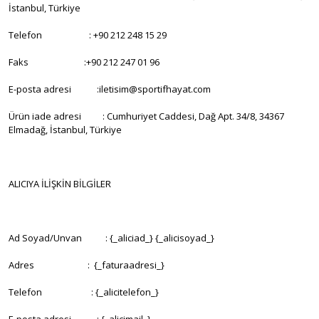
İstanbul, Türkiye
Telefon : +90 212 248 15 29
Faks :+90 212 247 01 96
E-posta adresi :iletisim@sportifhayat.com
Ürün iade adresi : Cumhuriyet Caddesi, Dağ Apt. 34/8, 34367
Elmadağ, İstanbul, Türkiye
ALICIYA İLİŞKİN BİLGİLER
Ad Soyad/Unvan : {_aliciad_} {_alicisoyad_}
Adres : {_faturaadresi_}
Telefon : {_alicitelefon_}