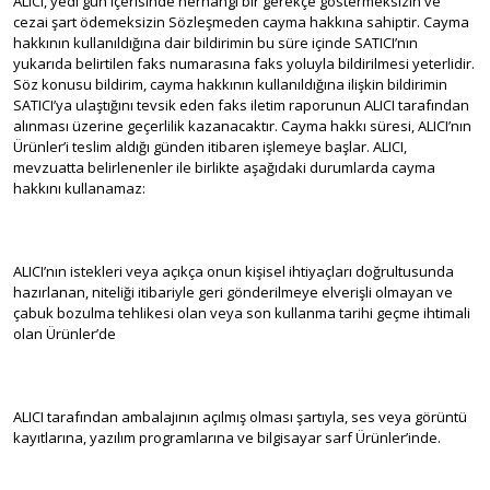
ALICI, yedi gün içerisinde herhangi bir gerekçe göstermeksizin ve
cezai şart ödemeksizin Sözleşmeden cayma hakkına sahiptir. Cayma
hakkının kullanıldığına dair bildirimin bu süre içinde SATICI’nın
yukarıda belirtilen faks numarasına faks yoluyla bildirilmesi yeterlidir.
Söz konusu bildirim, cayma hakkının kullanıldığına ilişkin bildirimin
SATICI’ya ulaştığını tevsik eden faks iletim raporunun ALICI tarafından
alınması üzerine geçerlilik kazanacaktır. Cayma hakkı süresi, ALICI’nın
Ürünler’i teslim aldığı günden itibaren işlemeye başlar. ALICI,
mevzuatta belirlenenler ile birlikte aşağıdaki durumlarda cayma
hakkını kullanamaz:
ALICI’nın istekleri veya açıkça onun kişisel ihtiyaçları doğrultusunda
hazırlanan, niteliği itibariyle geri gönderilmeye elverişli olmayan ve
çabuk bozulma tehlikesi olan veya son kullanma tarihi geçme ihtimali
olan Ürünler’de
ALICI tarafından ambalajının açılmış olması şartıyla, ses veya görüntü
kayıtlarına, yazılım programlarına ve bilgisayar sarf Ürünler’inde.