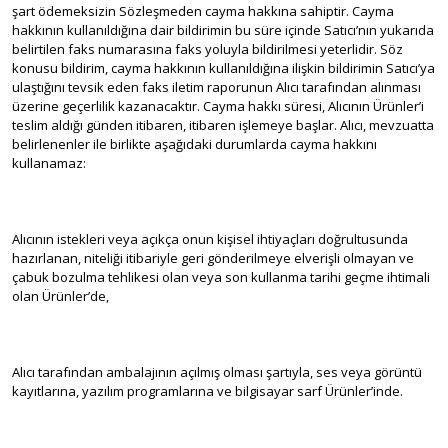
şart ödemeksizin Sözleşmeden cayma hakkına sahiptir. Cayma
hakkının kullanıldığına dair bildirimin bu süre içinde Satıcı’nın yukarıda
belirtilen faks numarasına faks yoluyla bildirilmesi yeterlidir. Söz
konusu bildirim, cayma hakkının kullanıldığına ilişkin bildirimin Satıcı’ya
ulaştığını tevsik eden faks iletim raporunun Alıcı tarafından alınması
üzerine geçerlilik kazanacaktır. Cayma hakkı süresi, Alıcının Ürünler’i
teslim aldığı günden itibaren, itibaren işlemeye başlar. Alıcı, mevzuatta
belirlenenler ile birlikte aşağıdaki durumlarda cayma hakkını
kullanamaz:
Alıcının istekleri veya açıkça onun kişisel ihtiyaçları doğrultusunda
hazırlanan, niteliği itibariyle geri gönderilmeye elverişli olmayan ve
çabuk bozulma tehlikesi olan veya son kullanma tarihi geçme ihtimali
olan Ürünler’de,
Alıcı tarafından ambalajının açılmış olması şartıyla, ses veya görüntü
kayıtlarına, yazılım programlarına ve bilgisayar sarf Ürünler’inde.