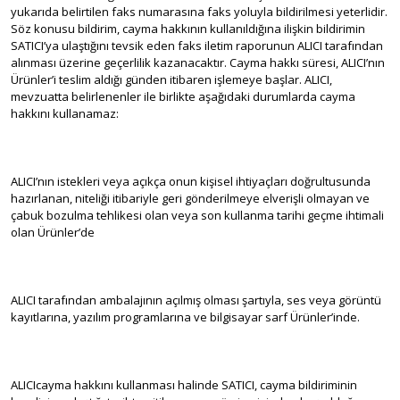
yukarıda belirtilen faks numarasına faks yoluyla bildirilmesi yeterlidir.
Söz konusu bildirim, cayma hakkının kullanıldığına ilişkin bildirimin
SATICI’ya ulaştığını tevsik eden faks iletim raporunun ALICI tarafından
alınması üzerine geçerlilik kazanacaktır. Cayma hakkı süresi, ALICI’nın
Ürünler’i teslim aldığı günden itibaren işlemeye başlar. ALICI,
mevzuatta belirlenenler ile birlikte aşağıdaki durumlarda cayma
hakkını kullanamaz:
ALICI’nın istekleri veya açıkça onun kişisel ihtiyaçları doğrultusunda
hazırlanan, niteliği itibariyle geri gönderilmeye elverişli olmayan ve
çabuk bozulma tehlikesi olan veya son kullanma tarihi geçme ihtimali
olan Ürünler’de
ALICI tarafından ambalajının açılmış olması şartıyla, ses veya görüntü
kayıtlarına, yazılım programlarına ve bilgisayar sarf Ürünler’inde.
ALICIcayma hakkını kullanması halinde SATICI, cayma bildiriminin