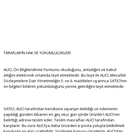
TARAFLAR’IN HAK VE YÜKÜMLÜLÜKLERİ
ALICI, Ön Bilgilendirme Formunu okuduğunu, anladığını ve kabul
ettiğini elektronik ortamda teyit etmektedir. Bu teyit ile ALICI, Mesafeli
Sözleşmelere Dair Yönetmeliğin 5. ve 6. maddeleri uyarınca SATICI’nın
ön bilgileri bildirim yükümlülüğünü yerine getirdiğini teyit etmektedir.
SATICI, ALICI tarafından kendisine siparişin iletildiği ve ödemenin
yapıldığı günden itibaren en geç otuz gün içinde Ürünler’i ALICI’nın
belirttiği adrese teslim eder. Teslim masrafları ALICI tarafından
karşılanır. Bu süre ALICI’ya daha önceden e-posta yoluyla bildirilmek
koşuluyla on gün uzatılabilir. Sözleşme konusu Ürünler’in, ALICI’dan