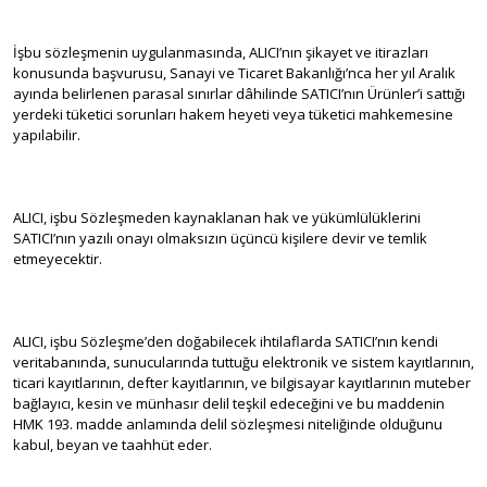
İşbu sözleşmenin uygulanmasında, ALICI’nın şikayet ve itirazları
konusunda başvurusu, Sanayi ve Ticaret Bakanlığı’nca her yıl Aralık
ayında belirlenen parasal sınırlar dâhilinde SATICI’nın Ürünler’i sattığı
yerdeki tüketici sorunları hakem heyeti veya tüketici mahkemesine
yapılabilir.
ALICI, işbu Sözleşmeden kaynaklanan hak ve yükümlülüklerini
SATICI’nın yazılı onayı olmaksızın üçüncü kişilere devir ve temlik
etmeyecektir.
ALICI, işbu Sözleşme’den doğabilecek ihtilaflarda SATICI’nın kendi
veritabanında, sunucularında tuttuğu elektronik ve sistem kayıtlarının,
ticari kayıtlarının, defter kayıtlarının, ve bilgisayar kayıtlarının muteber
bağlayıcı, kesin ve münhasır delil teşkil edeceğini ve bu maddenin
HMK 193. madde anlamında delil sözleşmesi niteliğinde olduğunu
kabul, beyan ve taahhüt eder.