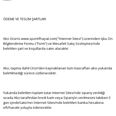
ÖDEME VE TESLİM ŞARTLARI
Alıcı Ürün’ü www.sportifhayat.com("İnternet Sitesi”) üzerinden işbu Ön
Bilgilendirme Formu ("Form”) ve Mesafeli Satış Sözleşmesi’nde
belirtilen şart ve koşullarda satın alacaktır.
Alıcı, taşıma dahil Ürün’den kaynaklanan tüm masrafları aksi yukarıda
belirtilmediği sürece üstlenecektir.
Yukarıda belirtilen toplam tutar Internet Sitesi’nde sipariş verildiği
sırada Alıcı tarafından kredi kartı veya Sipariş’in verilmesini takiben 5
gün içindeSatıcı’nın İnternet Sitesi’nde belirtilen banka hesabına
eft/havale yoluyla ödenecektir.