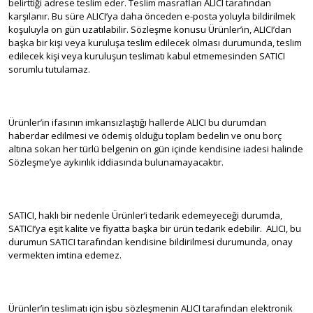
belirttiği adrese teslim eder. Teslim masrafları ALICI tarafından
karşılanır. Bu süre ALICI’ya daha önceden e-posta yoluyla bildirilmek
koşuluyla on gün uzatılabilir. Sözleşme konusu Ürünler’in, ALICI’dan
başka bir kişi veya kuruluşa teslim edilecek olması durumunda, teslim
edilecek kişi veya kuruluşun teslimatı kabul etmemesinden SATICI
sorumlu tutulamaz.
Ürünler’in ifasının imkansızlaştığı hallerde ALICI bu durumdan
haberdar edilmesi ve ödemiş olduğu toplam bedelin ve onu borç
altına sokan her türlü belgenin on gün içinde kendisine iadesi halinde
Sözleşme’ye aykırılık iddiasında bulunamayacaktır.
SATICI, haklı bir nedenle Ürünler’i tedarik edemeyeceği durumda,
SATICI’ya eşit kalite ve fiyatta başka bir ürün tedarik edebilir. ALICI, bu
durumun SATICI tarafından kendisine bildirilmesi durumunda, onay
vermekten imtina edemez.
Ürünler’in teslimatı için işbu sözleşmenin ALICI tarafından elektronik