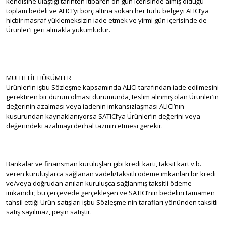
kendisine ulaştığı tarihten itibaren on gün içerisinde almış olduğu
toplam bedeli ve ALICI’yı borç altına sokan her türlü belgeyi ALICI’ya
hiçbir masraf yüklemeksizin iade etmek ve yirmi gün içerisinde de
Ürünler’i geri almakla yükümlüdür.
MUHTELİF HÜKÜMLER
Ürünler’in işbu Sözleşme kapsamında ALICI tarafından iade edilmesini
gerektiren bir durum olması durumunda, teslim alınmış olan Ürünler’in
değerinin azalması veya iadenin imkansızlaşması ALICI’nın
kusurundan kaynaklanıyorsa SATICI’ya Ürünler’in değerini veya
değerindeki azalmayı derhal tazmin etmesi gerekir.
Bankalar ve finansman kuruluşları gibi kredi kartı, taksit kart v.b.
veren kuruluşlarca sağlanan vadeli/taksitli ödeme imkanları bir kredi
ve/veya doğrudan anılan kuruluşça sağlanmış taksitli ödeme
imkanıdır; bu çerçevede gerçekleşen ve SATICI’nın bedelini tamamen
tahsil ettiği Ürün satışları işbu Sözleşme'nin tarafları yönünden taksitli
satış sayılmaz, peşin satıştır.