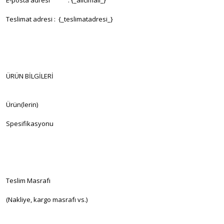
E-posta adresi : {_alicimail_}
Teslimat adresi : {_teslimatadresi_}
ÜRÜN BİLGİLERİ
Ürün(lerin)
Spesifikasyonu
Teslim Masrafı
(Nakliye, kargo masrafı vs.)