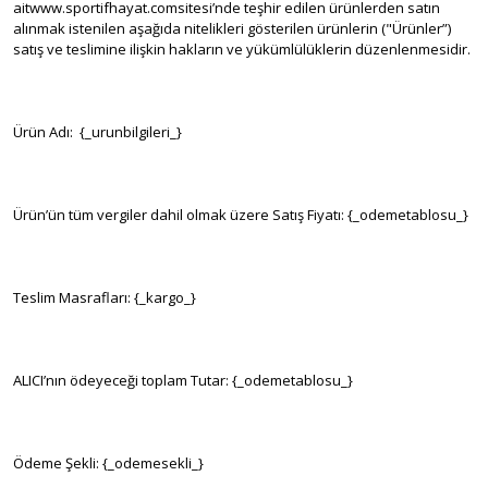
aitwww.sportifhayat.comsitesi’nde teşhir edilen ürünlerden satın
alınmak istenilen aşağıda nitelikleri gösterilen ürünlerin ("Ürünler”)
satış ve teslimine ilişkin hakların ve yükümlülüklerin düzenlenmesidir.
Ürün Adı: {_urunbilgileri_}
Ürün’ün tüm vergiler dahil olmak üzere Satış Fiyatı: {_odemetablosu_}
Teslim Masrafları: {_kargo_}
ALICI’nın ödeyeceği toplam Tutar: {_odemetablosu_}
Ödeme Şekli: {_odemesekli_}