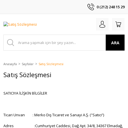
0 (212) 248 15 29
ARA
Anasayfa
Sayfalar
Satış Sözleşmesi
Satış Sözleşmesi
SATICIYA İLİŞKİN BİLGİLER
Ticari Unvan : Merko Dış Ticaret ve Sanayi A.Ş. ("Satıcı”)
Adres :Cumhuriyet Caddesi, Dağ Apt. 34/8, 34367 Elmadağ,