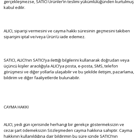
gerçekleşmezse, SATICI Ürünler’in teslimi yükümlülüğünden kurtulmuş
kabul edilir.
ALICI, siparişi vermesini ve cayma hakkı süresinin geçmesini takiben
siparişini iptal ve/veya Ürün’ü iade edemez.
SATICI, ALICI’nın SATICI’ya ilettiği bilgilerini kullanarak doğrudan veya
üçüncü kişiler aracılığıyla ALICI’ya posta, e-posta, SMS, telefon
görüşmesi ve diğer yollarla ulaşabilir ve bu şekilde iletişim, pazarlama,
bildirim ve diğer faaliyetlerde bulunabilir.
CAYMA HAKKI
ALICI, yedi gün içerisinde herhangi bir gerekçe göstermeksizin ve
cezai şart ödemeksizin Sözleşmeden cayma hakkına sahiptir. Cayma
hakkının kullanıldığına dair bildirimin bu süre içinde SATICI’nın