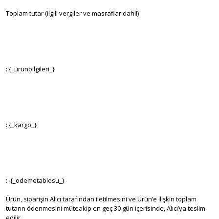
Toplam tutar (ilgili vergiler ve masraflar dahil)
: {_urunbilgileri_}
: {_kargo_}
: {_odemetablosu_}
Ürün, siparişin Alıcı tarafından iletilmesini ve Ürün’e ilişkin toplam
tutarın ödenmesini müteakip en geç 30 gün içerisinde, Alıcı’ya teslim
edilir.