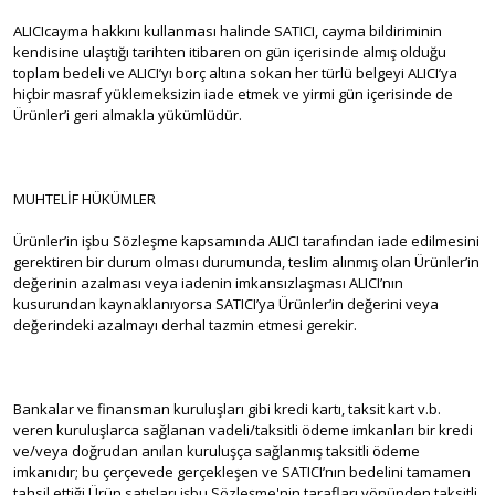
ALICIcayma hakkını kullanması halinde SATICI, cayma bildiriminin
kendisine ulaştığı tarihten itibaren on gün içerisinde almış olduğu
toplam bedeli ve ALICI’yı borç altına sokan her türlü belgeyi ALICI’ya
hiçbir masraf yüklemeksizin iade etmek ve yirmi gün içerisinde de
Ürünler’i geri almakla yükümlüdür.
MUHTELİF HÜKÜMLER
Ürünler’in işbu Sözleşme kapsamında ALICI tarafından iade edilmesini
gerektiren bir durum olması durumunda, teslim alınmış olan Ürünler’in
değerinin azalması veya iadenin imkansızlaşması ALICI’nın
kusurundan kaynaklanıyorsa SATICI’ya Ürünler’in değerini veya
değerindeki azalmayı derhal tazmin etmesi gerekir.
Bankalar ve finansman kuruluşları gibi kredi kartı, taksit kart v.b.
veren kuruluşlarca sağlanan vadeli/taksitli ödeme imkanları bir kredi
ve/veya doğrudan anılan kuruluşça sağlanmış taksitli ödeme
imkanıdır; bu çerçevede gerçekleşen ve SATICI’nın bedelini tamamen
tahsil ettiği Ürün satışları işbu Sözleşme'nin tarafları yönünden taksitli