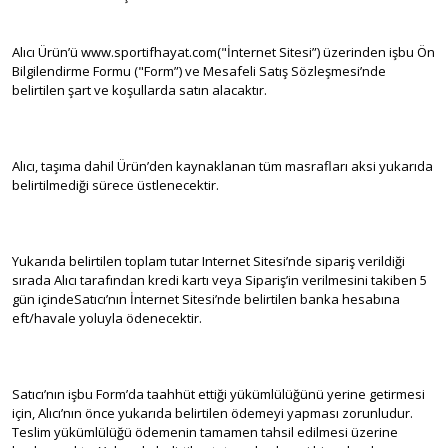
Alıcı Ürün’ü www.sportifhayat.com("İnternet Sitesi”) üzerinden işbu Ön
Bilgilendirme Formu ("Form”) ve Mesafeli Satış Sözleşmesi’nde
belirtilen şart ve koşullarda satın alacaktır.
Alıcı, taşıma dahil Ürün’den kaynaklanan tüm masrafları aksi yukarıda
belirtilmediği sürece üstlenecektir.
Yukarıda belirtilen toplam tutar Internet Sitesi’nde sipariş verildiği
sırada Alıcı tarafından kredi kartı veya Sipariş’in verilmesini takiben 5
gün içindeSatıcı’nın İnternet Sitesi’nde belirtilen banka hesabına
eft/havale yoluyla ödenecektir.
Satıcı’nın işbu Form’da taahhüt ettiği yükümlülüğünü yerine getirmesi
için, Alıcı’nın önce yukarıda belirtilen ödemeyi yapması zorunludur.
Teslim yükümlülüğü ödemenin tamamen tahsil edilmesi üzerine