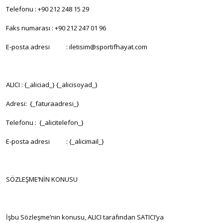
Telefonu : +90 212 248 15 29
Faks numarası : +90 212 247 01 96
E-posta adresi : iletisim@sportifhayat.com
ALICI : {_aliciad_} {_alicisoyad_}
Adresi: {_faturaadresi_}
Telefonu : {_alicitelefon_}
E-posta adresi : {_alicimail_}
SÖZLEŞME’NİN KONUSU
İşbu Sözleşme’nin konusu, ALICI tarafından SATICI’ya