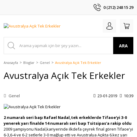
0 (212) 248 15 29
ARA
Anasayfa
Bloglar
Genel
Avustralya Açık Tek Erkekler
Avustralya Açık Tek Erkekler
Genel
23-01-2019
10:39
2 numaralı seri başı Rafael Nadal,tek erkeklerde Tifaoe'yi 3-0
yenerek yarı finalde 14 numaralı seri başı Tsitsipas'a rakip oldu
2009 şampiyonu Nadal,kariyerinde ilkdefa çeyrek final gören Tifaoe'yi
6-3,6-4 ve 6-2 setlerle 3-0 mağlup etti ve Avustralya Açıkta 6.kez yarı