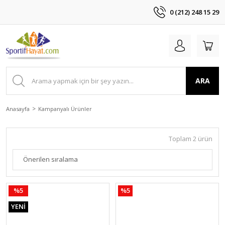
0 (212) 248 15 29
ARA
Anasayfa
Kampanyalı Ürünler
Toplam 2 ürün
%5
%5
YENİ