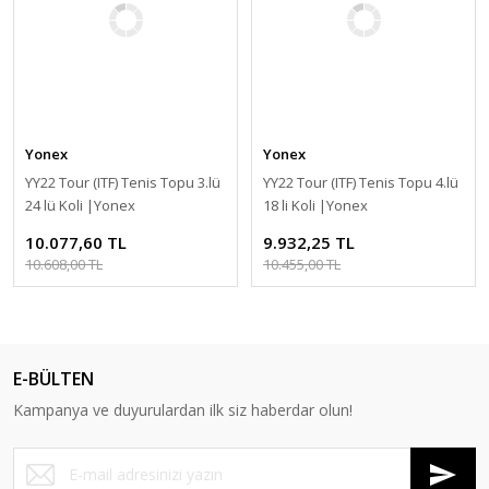
Yonex
Yonex
YY22 Tour (ITF) Tenis Topu 3.lü
YY22 Tour (ITF) Tenis Topu 4.lü
24 lü Koli |Yonex
18 li Koli |Yonex
10.077,60 TL
9.932,25 TL
10.608,00 TL
10.455,00 TL
E-BÜLTEN
Kampanya ve duyurulardan ilk siz haberdar olun!