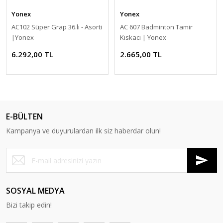
Yonex
Yonex
AC102 Süper Grap 36.lı - Asorti
AC 607 Badminton Tamir
|Yonex
Kıskacı | Yonex
6.292,00 TL
2.665,00 TL
E-BÜLTEN
Kampanya ve duyurulardan ilk siz haberdar olun!
SOSYAL MEDYA
Bizi takip edin!