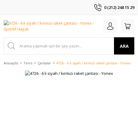
0 (212) 248 15 29
ARA
Anasayfa
Tenis
Çantalar
4726 - 6 lı siyah / kırmızı raket çantası - Yonex