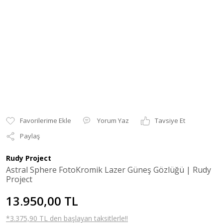
Yorum Yaz
Tavsiye Et
Paylaş
Rudy Project
Astral Sphere FotoKromik Lazer Güneş Gözlüğü | Rudy
Project
13.950,00 TL
*3.375,90 TL den başlayan taksitlerle!!