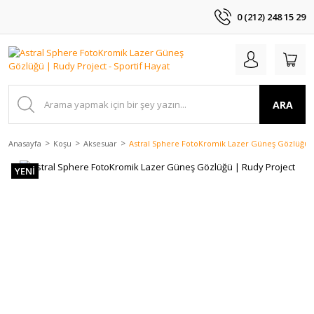
0 (212) 248 15 29
ARA
Anasayfa
Koşu
Aksesuar
Astral Sphere FotoKromik Lazer Güneş Gözlüğü 
YENİ