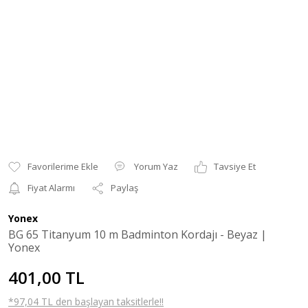
Yorum Yaz
Tavsiye Et
Fiyat Alarmı
Paylaş
Yonex
BG 65 Titanyum 10 m Badminton Kordajı - Beyaz |
Yonex
401,00 TL
*97,04 TL den başlayan taksitlerle!!