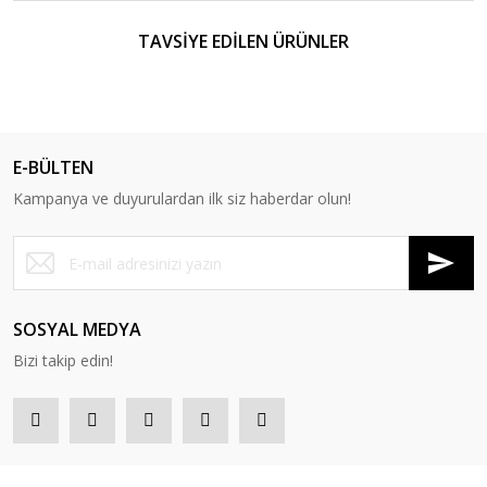
TAVSİYE EDİLEN ÜRÜNLER
E-BÜLTEN
Kampanya ve duyurulardan ilk siz haberdar olun!
SOSYAL MEDYA
Badminton Kordaj Çekim Servisi
Bizi takip edin!
600,00 TL