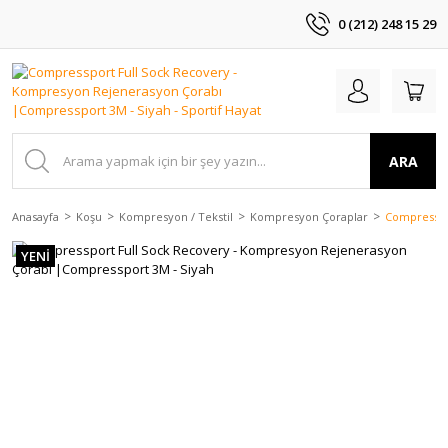
0 (212) 248 15 29
ARA
Anasayfa
Koşu
Kompresyon / Tekstil
Kompresyon Çoraplar
Compresspo
YENİ