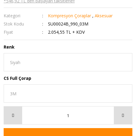
*546,92 TL den başlayan taksitlerle!!
Kategori
Kompresyon Çoraplar
,
Aksesuar
Stok Kodu
SU00024B_990_03M
Fiyat
2.054,55 TL + KDV
Renk
CS Full Çorap