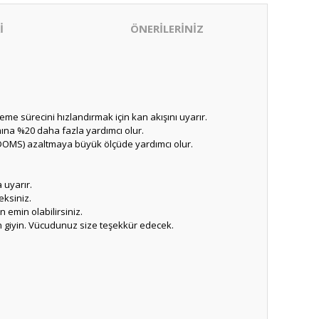
İ
ÖNERİLERİNİZ
eme sürecini hızlandırmak için kan akışını uyarır.
na %20 daha fazla yardımcı olur.
(DOMS) azaltmaya büyük ölçüde yardımcı olur.
 uyarır.
ksiniz.
emin olabilirsiniz.
n giyin. Vücudunuz size teşekkür edecek.