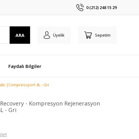
0 (212) 248 15 29
ARA
Üyelik
Sepetim
Faydalı Bilgiler
bı |Compressport 4L - Gri
 Recovery - Kompresyon Rejenerasyon
 - Gri
le!!