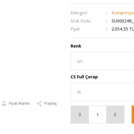
Kategori
Kompresyon
Stok Kodu
SU00024B_
Fiyat
2.054,55 T
Renk
CS Full Çorap
Fiyat Alarmı
Paylaş