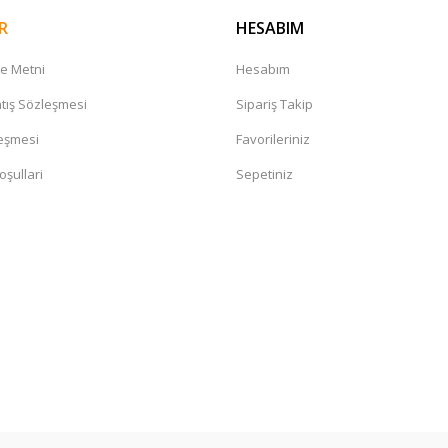
R
HESABIM
me Metni
Hesabım
tış Sözleşmesi
Sipariş Takip
leşmesi
Favorileriniz
oşullari
Sepetiniz