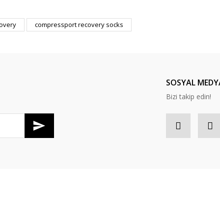
er konularda yetersiz gördüğünüz noktaları öneri formunu kullanarak tarafım
overy
compressport recovery socks
Bu ürüne ilk yorumu siz yapın!
Yorum Yaz
SOSYAL MEDY
Bizi takip edin!
Gönder