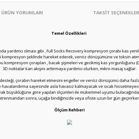
ÜRÜN YORUMLARI
TAKSİT SEÇENEKLER
Temel Özellikleri
sında yardımcı olması gibi , Full Socks Recovery kompresyon çorabı kas yenil
 kompresyon şeklinde hareket ederek, venöz dönüşümüne ve toksin atımı
 bu kompresyon çorapları , bacak şişmeleri ve gecikmiş kas yorgunluğunu 
3D noktalar kan akışını arttırmaya yardımcı olurken, mikro masaj sağlar.
esteği, çorabın hareket etmesini engeller ve venöz dönüşümü daha fazla
e havalandırma sayesinde asla havasız kalmayacak ve sıcak hissetmeyece
ayak büyüklüğüne göre yapılan ölçümleri ile mükemmel uyumu bulacağından 
ntrenmandan sonra, uçağa bindiğinizde veya ofiste uzun bir gün geçirirke
Ölçüm Rehberi