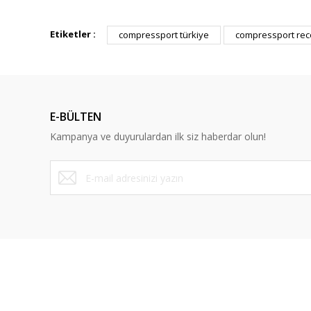
Bu ürünün fiyat bilgisi, resim, ürün açıklamalarında ve diğ
Görüş ve önerileriniz için teşekkür ederiz.
Etiketler :
compressport türkiye
compressport rec
Ürün resmi kalitesiz, bozuk veya görüntülenemiyor.
Ürün açıklamasında eksik bilgiler bulunuyor.
Ürün bilgilerinde hatalar bulunuyor.
E-BÜLTEN
Ürün fiyatı diğer sitelerden daha pahalı.
Kampanya ve duyurulardan ilk siz haberdar olun!
Bu ürüne benzer farklı alternatifler olmalı.