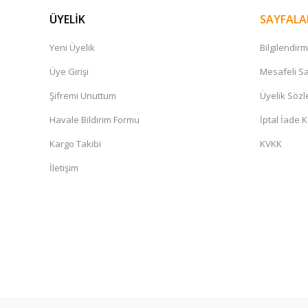
ÜYELİK
SAYFALA
Yeni Üyelik
Bilgilendir
Üye Girişi
Mesafeli Sa
Şifremi Unuttum
Üyelik Söz
Havale Bildirim Formu
İptal İade K
Kargo Takibi
KVKK
İletişim