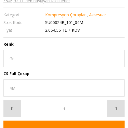
*546,92 TL den başlayan taksitlerle!!
Kategori
Kompresyon Çoraplar
,
Aksesuar
Stok Kodu
SU00024B_101_04M
Fiyat
2.054,55 TL + KDV
Renk
CS Full Çorap