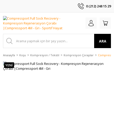
0 (212) 248 15 29
ARA
Anasayfa
Koşu
Kompresyon / Tekstil
Kompresyon Çoraplar
Compresspo
YENİ