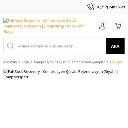
0 (212) 248 15 29
ARA
Anasayfa
Koşu
Kompresyon / Tekstil
Kompresyon Çoraplar
Full Sock R