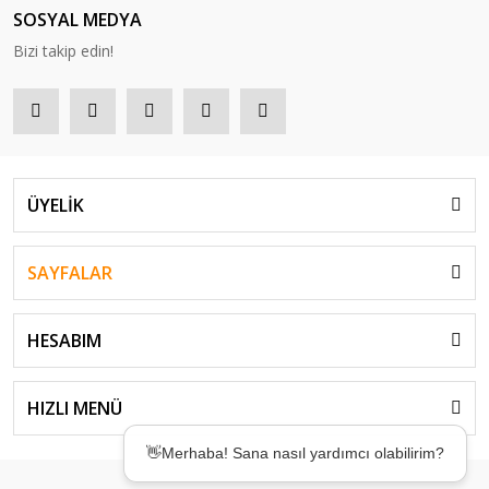
SOSYAL MEDYA
Bizi takip edin!
ÜYELİK
SAYFALAR
HESABIM
👋Merhaba! Sana nasıl yardımcı olabilirim?
HIZLI MENÜ
🤖Desteğe mi ihtiyacın var? Birkaç saniyede
çözümler sunmak için buradayım! ✨