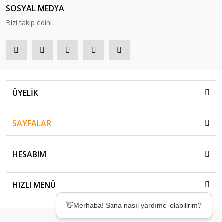
SOSYAL MEDYA
Bizi takip edin!
ÜYELİK
SAYFALAR
HESABIM
👋Merhaba! Sana nasıl yardımcı olabilirim?
HIZLI MENÜ
🤖Desteğe mi ihtiyacın var? Birkaç saniyede
çözümler sunmak için buradayım! ✨