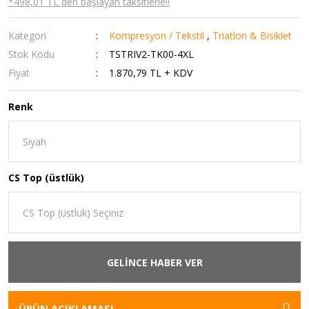
*498,01 TL den başlayan taksitlerle!!
Kategori
Kompresyon / Tekstil
,
Triatlon & Bisiklet
Stok Kodu
TSTRIV2-TK00-4XL
Fiyat
1.870,79 TL + KDV
Renk
CS Top (üstlük)
GELİNCE HABER VER
ÜRÜN AÇIKLAMASI