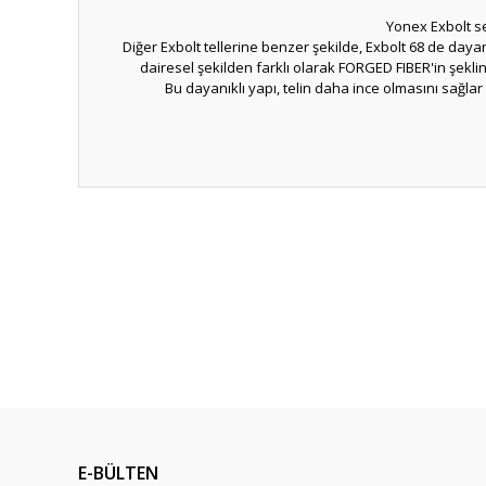
Yonex Exbolt se
Diğer Exbolt tellerine benzer şekilde, Exbolt 68 de dayan
dairesel şekilden farklı olarak FORGED FIBER'in şekli
Bu dayanıklı yapı, telin daha ince olmasını sağ
Bu ürünün fiyat bilgisi, resim, ürün açıklamalarında ve diğ
Görüş ve önerileriniz için teşekkür ederiz.
Ürün resmi kalitesiz, bozuk veya görüntülenemiyor.
Ürün açıklamasında eksik bilgiler bulunuyor.
Ürün bilgilerinde hatalar bulunuyor.
Ürün fiyatı diğer sitelerden daha pahalı.
Bu ürüne benzer farklı alternatifler olmalı.
E-BÜLTEN