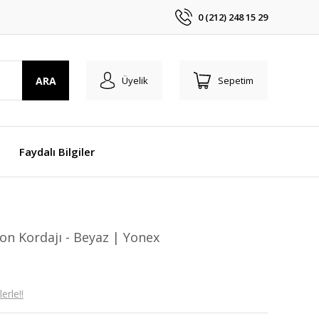
0 (212) 248 15 29
ARA
Üyelik
Sepetim
Faydalı Bilgiler
n Kordajı - Beyaz | Yonex
erle!!