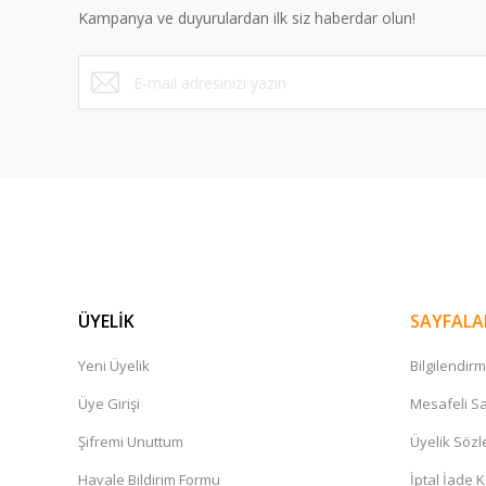
Kampanya ve duyurulardan ilk siz haberdar olun!
Badminton Kordaj Çekim Servisi
600,00 TL
ÜYELİK
SAYFALA
Yeni Üyelik
Bilgilendir
Üye Girişi
Mesafeli Sa
Şifremi Unuttum
Üyelik Söz
Havale Bildirim Formu
İptal İade K