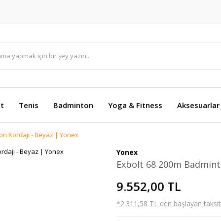
et
Tenis
Badminton
Yoga & Fitness
Aksesuarlar
on Kordajı - Beyaz | Yonex
Yonex
Exbolt 68 200m Badminto
9.552,00 TL
*2.311,58 TL den başlayan taksitl