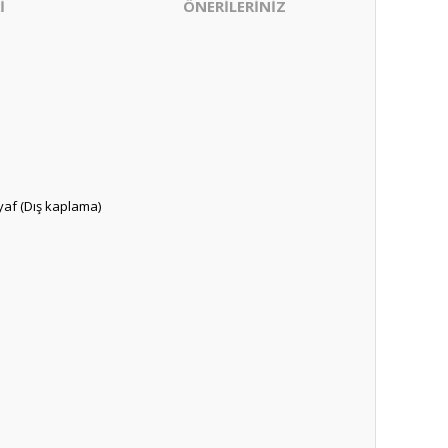
İ
ÖNERİLERİNİZ
yaf (Dış kaplama)