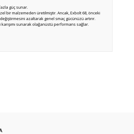
fazla güç sunar.
özel bir malzemeden üretilmiştir. Ancak, Exbolt 68, önceki
 değiştirmesini azaltarak genel smaç gücünüzü artırır.
i karışımı sunarak olağanüstü performans sağlar.
ıza iletebilirsiniz.
A