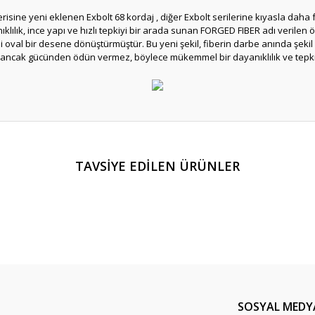
risine yeni eklenen Exbolt 68 kordaj , diğer Exbolt serilerine kıyasla daha 
ıklılık, ince yapı ve hızlı tepkiyi bir arada sunan FORGED FIBER adı verilen 
ni oval bir desene dönüştürmüştür. Bu yeni şekil, fiberin darbe anında şekil
lar ancak gücünden ödün vermez, böylece mükemmel bir dayanıklılık ve tepk
er konularda yetersiz gördüğünüz noktaları öneri formunu kullanarak tarafım
TAVSİYE EDİLEN ÜRÜNLER
Bu ürüne ilk yorumu siz yapın!
Yorum Yaz
SOSYAL MEDY