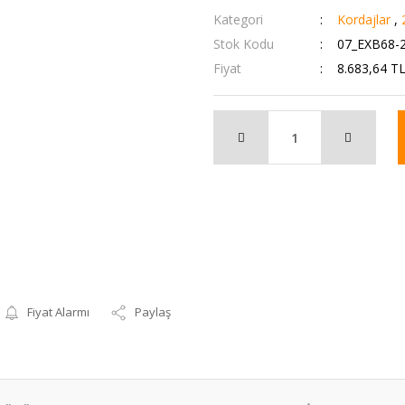
Kategori
Kordajlar
,
Stok Kodu
07_EXB68-
Fiyat
8.683,64 T
Fiyat Alarmı
Paylaş