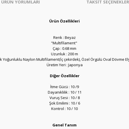
ÜRÜN YORUMLARI
TAKSİT SEÇENEKLER
Ürün Özellikleri
Renk : Beyaz
"Multifilament"
Çap : 0.68 mm
Uzunluk : 200 m
k Yoğunluklu Naylon Multifilament(İç çekirdek), Özel Örgülü Oval Dövme El
Üretim Yeri : Japonya
Diğer Özellikler
İtme Gücü : 10 /9
Dayanıklılık : 10 / 11
Vuruş Sesi : 10 / 8
Şok Emilimi : 10 / 6
Kontrol : 10 / 10
Genel Tanım