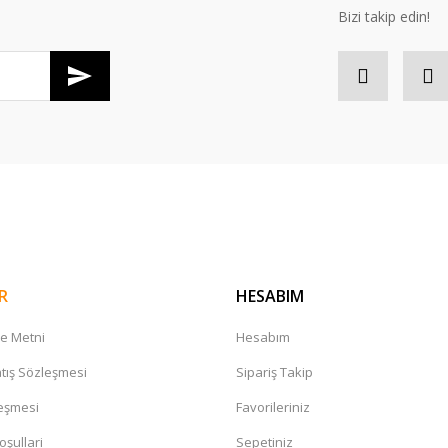
Bizi takip edin!
Gönder
R
HESABIM
me Metni
Hesabım
tış Sözleşmesi
Sipariş Takip
leşmesi
Favorileriniz
oşullari
Sepetiniz