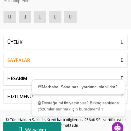
Bizi takip edin!
ÜYELİK
SAYFALAR
HESABIM
👋Merhaba! Sana nasıl yardımcı olabilirim?
HIZLI MENÜ
🤖Desteğe mi ihtiyacın var? Birkaç saniyede
çözümler sunmak için buradayım! ✨
© Tüm Hakları Saklıdır. Kredi kartı bilgileriniz 256bit SSL sertifikası ile
korunmaktadır.
WA-yardım