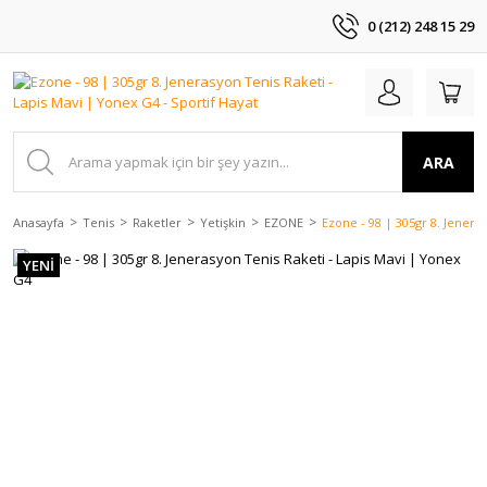
0 (212) 248 15 29
ARA
Anasayfa
Tenis
Raketler
Yetişkin
EZONE
Ezone - 98 | 305gr 8. Jenera
YENİ