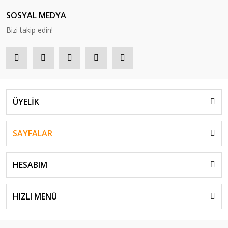
SOSYAL MEDYA
Bizi takip edin!
ÜYELİK
Yonex
PolyTour Drive 125 Monofilament 12m Tenis Kordaj - Gri | Yonex
SAYFALAR
637,00 TL
HESABIM
HIZLI MENÜ