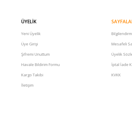
ÜYELİK
SAYFALA
Yonex
Yeni Üyelik
Bilgilendir
PolyTour Drive 125 Monofilament 12m Tenis Kordaj - G
Üye Girişi
Mesafeli Sa
Şifremi Unuttum
Üyelik Söz
637,00 TL
Havale Bildirim Formu
İptal İade K
Kargo Takibi
KVKK
İletişim