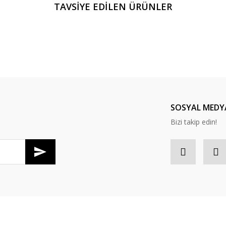
TAVSİYE EDİLEN ÜRÜNLER
Bu ürüne ilk yorumu siz yapın!
Yorum Yaz
SOSYAL MEDY
Bizi takip edin!
Gönder