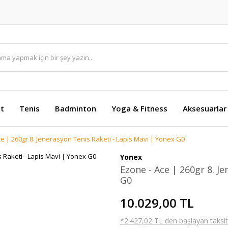
et
Tenis
Badminton
Yoga & Fitness
Aksesuarlar
e | 260gr 8. Jenerasyon Tenis Raketi - Lapis Mavi | Yonex G0
Yonex
Ezone - Ace | 260gr 8. J
G0
10.029,00 TL
*2.427,02 TL den başlayan taksitl