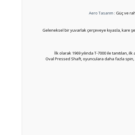
Aero Tasarım :
Güç ve raha
Geleneksel bir yuvarlak çerçeveye kıyasla, kare ş
İlk olarak 1969 yılında T-7000 ile tanıtılan,
Oval Pressed Shaft, oyunculara daha fazla spin, k