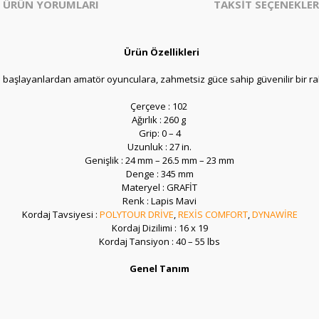
ÜRÜN YORUMLARI
TAKSİT SEÇENEKLER
Ürün Özellikleri
i başlayanlardan amatör oyunculara, zahmetsiz güce sahip güvenilir bir rake
Çerçeve : 102
Ağırlık : 260 g
Grip: 0 – 4
Uzunluk :
27 in.
Genişlik :
24 mm – 26.5 mm – 23 mm
Denge :
345 mm
Materyel : GRAFİT
Renk : Lapis Mavi
Kordaj Tavsiyesi :
POLYTOUR DRİVE
,
REXİS COMFORT
,
DYNAWİRE
Kordaj Dizilimi : 16 x 19
Kordaj Tansiyon : 40 – 55 lbs
Genel Tanım