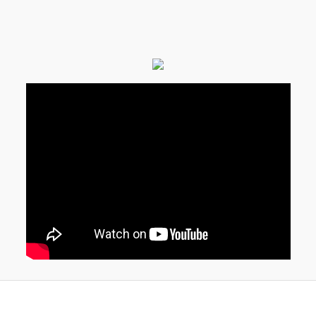
er konularda yetersiz gördüğünüz noktaları öneri formunu kullanarak tarafım