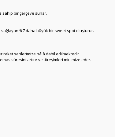
ğe sahip bir çerçeve sunar.
l sağlayan %7 daha büyük bir sweet spot oluşturur.
er raket serilerimize hâlâ dahil edilmektedir.
as süresini artırır ve titreşimleri minimize eder.