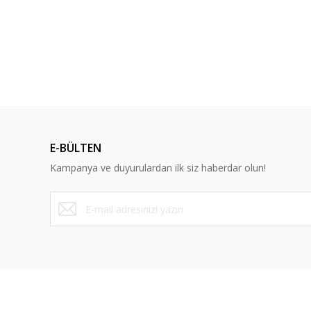
Görüş ve önerileriniz için teşekkür ederiz.
Ürün resmi kalitesiz, bozuk veya görüntülenemiyor.
Ürün açıklamasında eksik bilgiler bulunuyor.
Ürün bilgilerinde hatalar bulunuyor.
Ürün fiyatı diğer sitelerden daha pahalı.
Bu ürüne benzer farklı alternatifler olmalı.
E-BÜLTEN
Kampanya ve duyurulardan ilk siz haberdar olun!