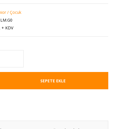
nior / Çocuk
.LM.G0
L + KDV
SEPETE EKLE