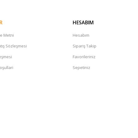
R
HESABIM
Yonex
me Metni
Hesabım
ri | Yonex
PolyTour Drive 125 Monofilament 200m Tenis Kord
tış Sözleşmesi
Sipariş Takip
leşmesi
Favorileriniz
7.995,00 TL
oşullari
Sepetiniz