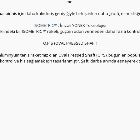
me.
t bir his için daha kalın kiriş genişliğiyle birleştirilen daha güçlü, esneklik
ISOMETRIC™ :
İmzalı YONEX Teknolojisi
eklindeki bir ISOMETRIC ™ raketi, güçten ödün vermeden daha fazla kontro
O.P.S (OVAL PRESSED SHAFT)
 ilk alüminyum tenis raketimiz olan Oval Pressed Shaft (OPS), bugün en popül
ontrol ve his sağlamak için tasarlanmıştır. Şaft, darbe anında esneyerek tem