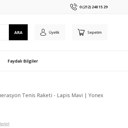
0 (212) 248 15 29
ARA
Üyelik
Sepetim
Faydalı Bilgiler
enerasyon Tenis Raketi - Lapis Mavi | Yonex
erle!!