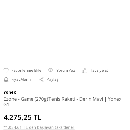
Yorum Yaz
Tavsiye Et
Fiyat Alarmı
Paylaş
Yonex
Ezone - Game (270g)Tenis Raketi - Derin Mavi | Yonex
G1
4.275,25 TL
*1.034,61 TL den başlayan taksitlerle!!