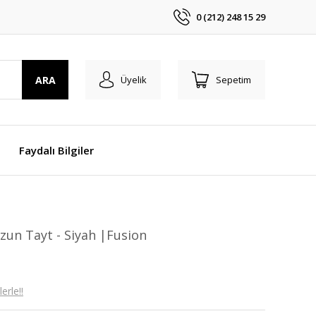
0 (212) 248 15 29
ARA
Üyelik
Sepetim
Faydalı Bilgiler
Uzun Tayt - Siyah |Fusion
erle!!