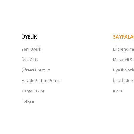
ÜYELİK
SAYFALA
Yeni Üyelik
Bilgilendir
Üye Girişi
Mesafeli Sa
Şifremi Unuttum
Üyelik Söz
Havale Bildirim Formu
İptal İade K
Kargo Takibi
KVKK
İletişim