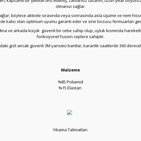
geçen, kapsamlı bir şekilde test edilmiş, zamansız tasarım, uzun yıllar boy
olmanızı sağlar.
nı sağlar, böylece aktivite sırasında veya sonrasında asla üşüme ve nem his
de kalıcı olan optimum uyumu garanti eder ve sinir bozucu fermuarları gere
andına ve arkada küçük güvenli bir cebe sahip olup, uyluk kısmında hareke
fonksiyonel Fusion ceplere sahiptir.
daki gizli ancak güvenli 3M yansıtıcı bantlar, karanlık saatlerde 360 ​​derece
Malzeme
%85 Poliamid
%15 Elastan
Yıkama Talimatları