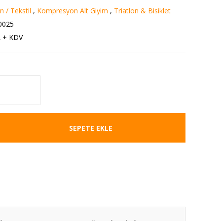
 / Tekstil
,
Kompresyon Alt Giyim
,
Triatlon & Bisiklet
0025
L + KDV
SEPETE EKLE