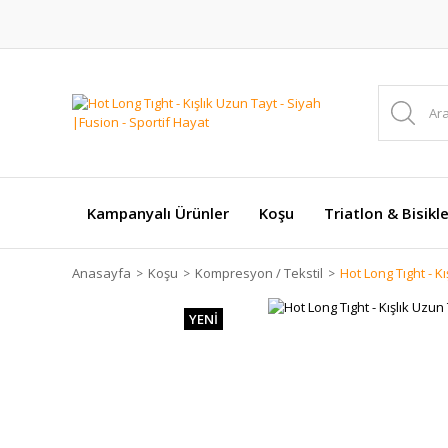
Kampanyalı Ürünler
Koşu
Triatlon & Bisikl
Anasayfa
Koşu
Kompresyon / Tekstil
Hot Long Tıght - K
YENİ