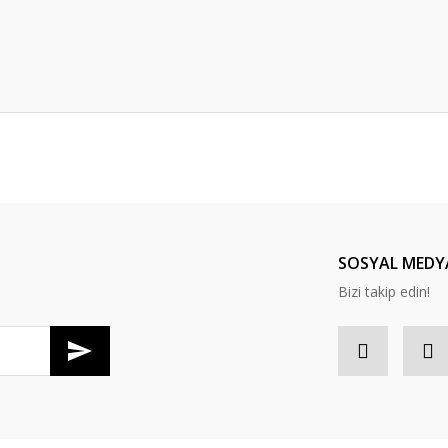
er konularda yetersiz gördüğünüz noktaları öneri formunu kullanarak tarafım
Bu ürüne ilk yorumu siz yapın!
Yorum Yaz
SOSYAL MEDY
Bizi takip edin!