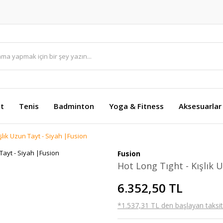
et
Tenis
Badminton
Yoga & Fitness
Aksesuarlar
ışlık Uzun Tayt - Siyah |Fusion
Fusion
Hot Long Tıght - Kışlık 
6.352,50 TL
*1.537,31 TL den başlayan taksitl