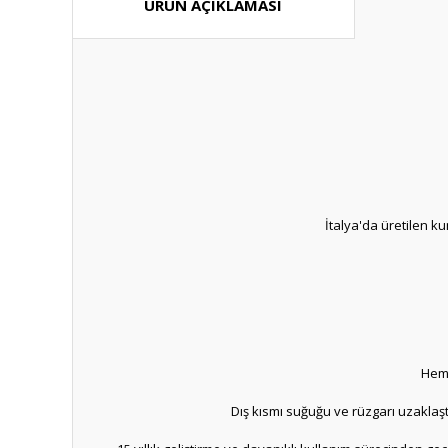
ÜRÜN AÇIKLAMASI
İtalya'da üretilen ku
Hem 
Dış kısmı suğuğu ve rüzgarı uzaklaşt