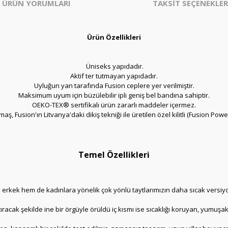
ÜRÜN YORUMLARI
TAKSİT SEÇENEKLER
Ürün Özellikleri
Üniseks yapıdadır.
Aktif ter tutmayan yapıdadır.
Uyluğun yan tarafında Fusion ceplere yer verilmiştir.
Maksimum uyum için büzülebilir ipli geniş bel bandına sahiptir.
OEKO-TEX® sertifikalı ürün zararlı maddeler içermez.
maş, Fusion'ın Litvanya'daki dikiş tekniği ile üretilen
özel kilitli (
Fusion Powerl
Temel Özellikleri
erkek hem de kadınlara yönelik çok yönlü taytlarımızın daha sıcak versiyo
ıracak şekilde ine bir örgüyle örüldü iç kısmı ise sıcaklığı koruyan, yumuşak