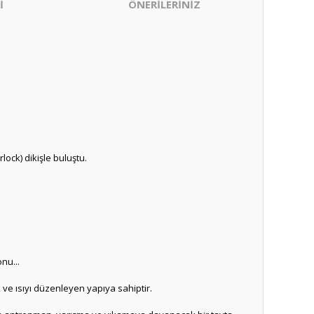
İ
ÖNERİLERİNİZ
ock) dikişle buluştu.
nu...
 ve ısıyı düzenleyen yapıya sahiptir.