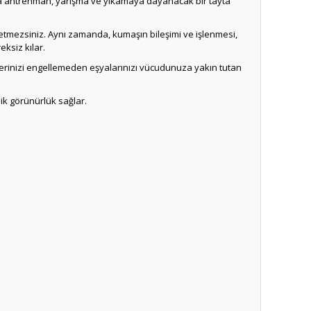
unca antrenman, yarışma ve yıkamaya dayanacak bir tayta
setmezsiniz. Aynı zamanda, kumaşın bileşimi ve işlenmesi,
ksiz kılar.
tlerinizi engellemeden eşyalarınızı vücudunuza yakın tutan
lik görünürlük sağlar.