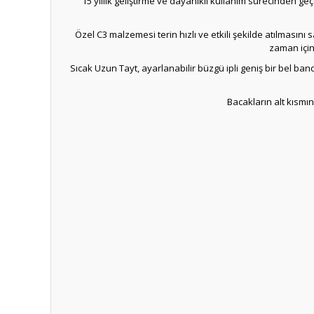
15 yıllık geliştirme ve dayanıklı kullanım sürecinden 
Özel C3 malzemesi terin hızlı ve etkili şekilde atılması
zaman için
Sıcak Uzun Tayt, ayarlanabilir büzgü ipli geniş bir bel b
Bacakların alt kısmın