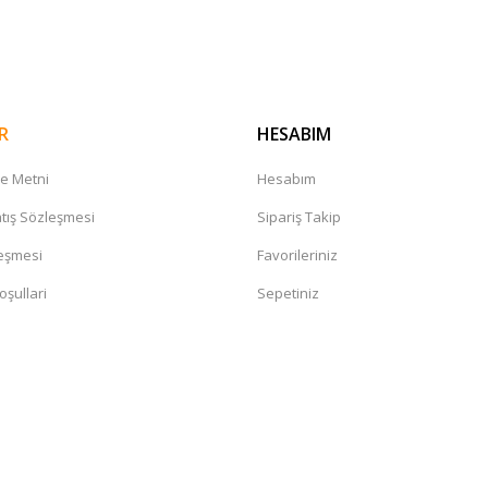
Gönder
R
HESABIM
me Metni
Hesabım
tış Sözleşmesi
Sipariş Takip
leşmesi
Favorileriniz
oşullari
Sepetiniz