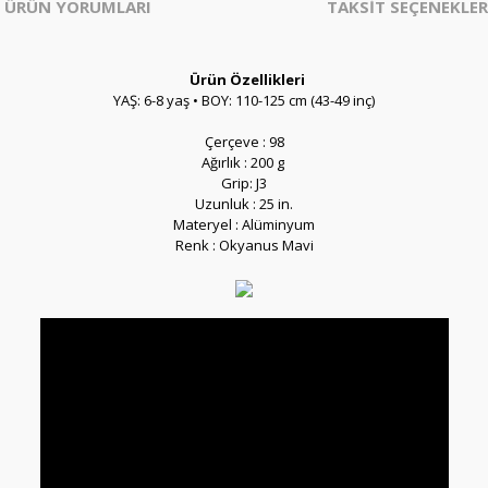
ÜRÜN YORUMLARI
TAKSİT SEÇENEKLER
Ürün Özellikleri
YAŞ: 6-8 yaş • BOY: 110-125 cm (43-49 inç)
Çerçeve : 98
Ağırlık : 200 g
Grip: J3
Uzunluk :
25 in.
Materyel : Alüminyum
Renk :
Okyanus Mavi