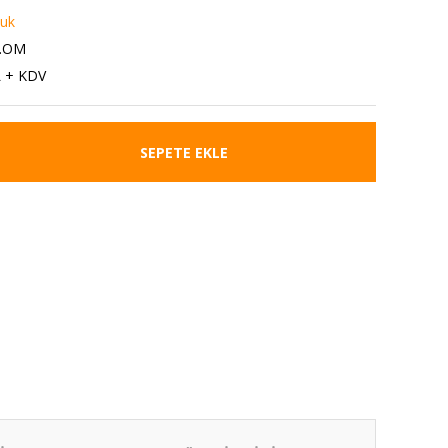
cuk
3.OM
L + KDV
SEPETE EKLE