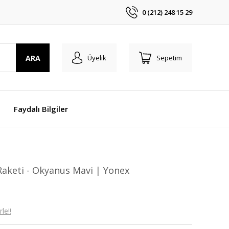
0 (212) 248 15 29
ARA
Üyelik
Sepetim
Faydalı Bilgiler
 Raketi - Okyanus Mavi | Yonex
le!!