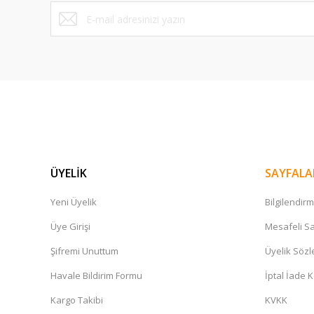
ÜYELİK
SAYFALA
Yeni Üyelik
Bilgilendir
Yonex
PolyTour Fire 120 Monofilament 12m Tenis Kordajı - Kı
Üye Girişi
Mesafeli Sa
Şifremi Unuttum
Üyelik Söz
1.047,00 TL
Havale Bildirim Formu
İptal İade K
Kargo Takibi
KVKK