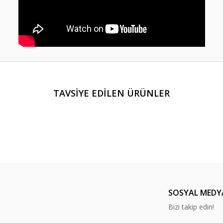
er konularda yetersiz gördüğünüz noktaları öneri formunu kullanarak tarafım
TAVSİYE EDİLEN ÜRÜNLER
Bu ürüne ilk yorumu siz yapın!
Yorum Yaz
SOSYAL MEDY
Bizi takip edin!