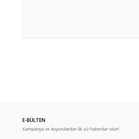
Bu ürünün fiyat bilgisi, resim, ürün açıklamalarında ve diğ
Görüş ve önerileriniz için teşekkür ederiz.
Ürün resmi kalitesiz, bozuk veya görüntülenemiyor.
Ürün açıklamasında eksik bilgiler bulunuyor.
Ürün bilgilerinde hatalar bulunuyor.
Ürün fiyatı diğer sitelerden daha pahalı.
Bu ürüne benzer farklı alternatifler olmalı.
E-BÜLTEN
Kampanya ve duyurulardan ilk siz haberdar olun!