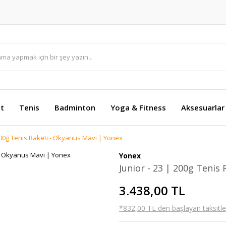
et
Tenis
Badminton
Yoga & Fitness
Aksesuarlar
 200g Tenis Raketi - Okyanus Mavi | Yonex
Yonex
Junior - 23 | 200g Tenis
3.438,00 TL
*832,00 TL den başlayan taksitler