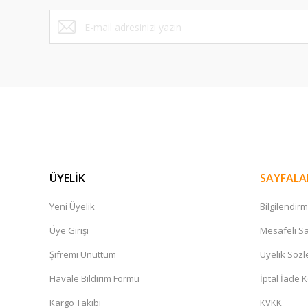
Bu ürüne benzer farklı alternatifler olmalı.
ÜYELİK
SAYFALA
Yeni Üyelik
Bilgilendir
Üye Girişi
Mesafeli Sa
Şifremi Unuttum
Üyelik Söz
Havale Bildirim Formu
İptal İade K
Kargo Takibi
KVKK