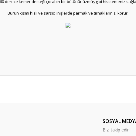
60 derece kemer desteği çorabın bir bütününüzmüş gibi hisstemeniz sağla
Burun kısmı hızlı ve sarsıcı inişlerde parmak ve tırnaklarınızı korur.
er konularda yetersiz gördüğünüz noktaları öneri formunu kullanarak tarafım
Bu ürüne ilk yorumu siz yapın!
Yorum Yaz
SOSYAL MEDY
Bizi takip edin!