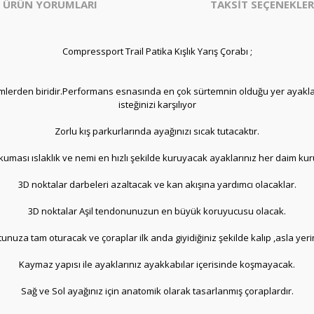
ÜRÜN YORUMLARI
TAKSİT SEÇENEKLER
Compressport Trail Patika Kışlık Yarış Çorabı ;
lerden biridir.Performans esnasında en çok sürtemnin olduğu yer ayaklard
isteğinizi karşılıyor
Zorlu kış parkurlarında ayağınızı sıcak tutacaktır.
ması ıslaklık ve nemi en hızlı şekilde kuruyacak ayaklarınız her daim kur
3D noktalar darbeleri azaltacak ve kan akışına yardımcı olacaklar.
3D noktalar Aşil tendonunuzun en büyük koruyucusu olacak.
utunuza tam oturacak ve çoraplar ilk anda giyidiğiniz şekilde kalıp ,asla y
Kaymaz yapısı ile ayaklarınız ayakkabılar içerisinde koşmayacak.
Sağ ve Sol ayağınız için anatomik olarak tasarlanmış çoraplardır.