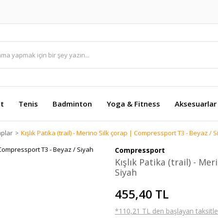
et
Tenis
Badminton
Yoga & Fitness
Aksesuarlar
plar
Kışlık Patika (trail) - Merino Silk çorap | Compressport T3 - Beyaz / 
Compressport
Kışlık Patika (trail) - M
Siyah
455,40 TL
*110,21 TL den başlayan taksitler