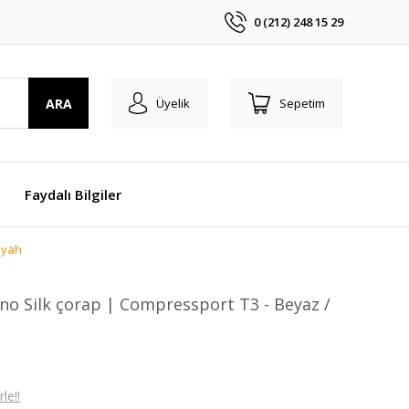
0 (212) 248 15 29
ARA
Üyelik
Sepetim
Faydalı Bilgiler
Siyah
erino Silk çorap | Compressport T3 - Beyaz /
le!!