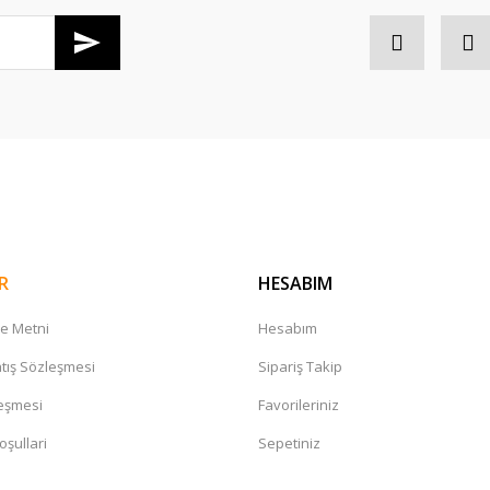
Gönder
R
HESABIM
me Metni
Hesabım
tış Sözleşmesi
Sipariş Takip
leşmesi
Favorileriniz
oşullari
Sepetiniz