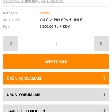
*2.758,80 TL den başlayan taksitlerle!!
Kategori
Matlar
Stok Kodu
YM-CLA-PIN-GRA-5-UNI-F
Fiyat
9.500,00 TL + KDV
SEPETE EKLE
ÜRÜN AÇIKLAMASI
ÜRÜN YORUMLARI
TAKSİT SEÇENEKLERİ