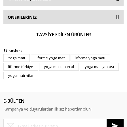
ÖNERİLERİNİZ
TAVSİYE EDİLEN ÜRÜNLER
Etiketler :
Yoga matı
liforme yoga mat
liforme yoga matı
liforme türkiye
yoga matı satın al
yoga mat çantası
yoga matı nike
E-BÜLTEN
Kampanya ve duyurulardan ilk siz haberdar olun!