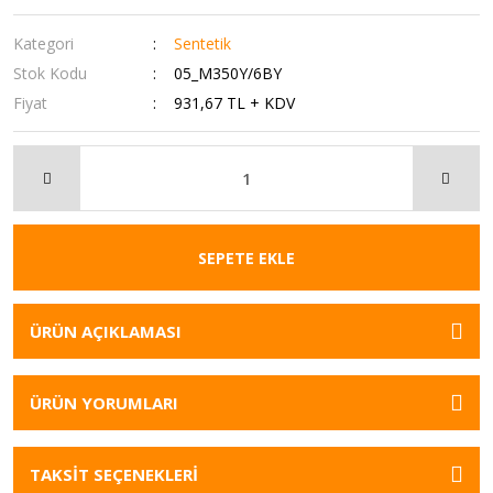
Kategori
Sentetik
Stok Kodu
05_M350Y/6BY
Fiyat
931,67 TL + KDV
SEPETE EKLE
ÜRÜN AÇIKLAMASI
ÜRÜN YORUMLARI
TAKSİT SEÇENEKLERİ