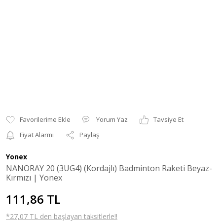
Yorum Yaz
Tavsiye Et
Fiyat Alarmı
Paylaş
Yonex
NANORAY 20 (3UG4) (Kordajlı) Badminton Raketi Beyaz-
Kırmızı | Yonex
111,86 TL
*27,07 TL den başlayan taksitlerle!!