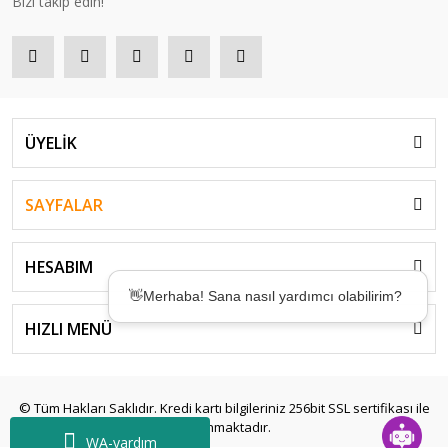
Bizi takip edin!
BG80 Power 10m Badminton Kordajı - Turuncu | Yonex
660,00 TL
ÜYELİK
SAYFALAR
HESABIM
👋Merhaba! Sana nasıl yardımcı olabilirim?
HIZLI MENÜ
🤖Desteğe mi ihtiyacın var? Birkaç saniyede
çözümler sunmak için buradayım! ✨
© Tüm Hakları Saklıdır. Kredi kartı bilgileriniz 256bit SSL sertifikası ile
korunmaktadır.
WA-yardım