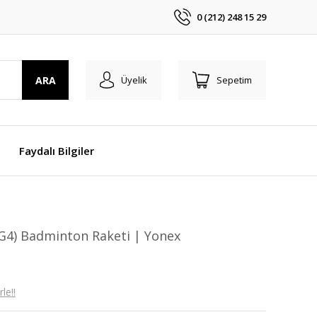
0 (212) 248 15 29
ARA
Üyelik
Sepetim
Faydalı Bilgiler
G4) Badminton Raketi | Yonex
le!!