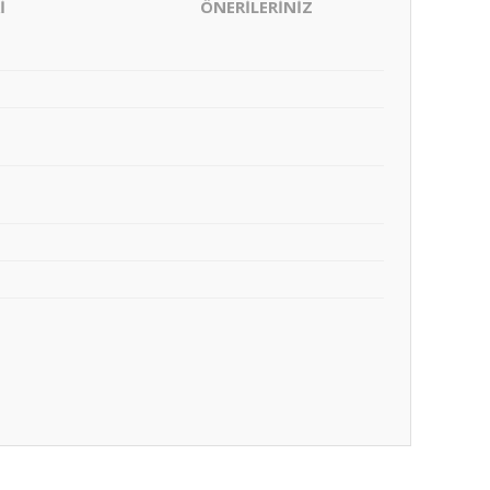
İ
ÖNERİLERİNİZ
ıza iletebilirsiniz.