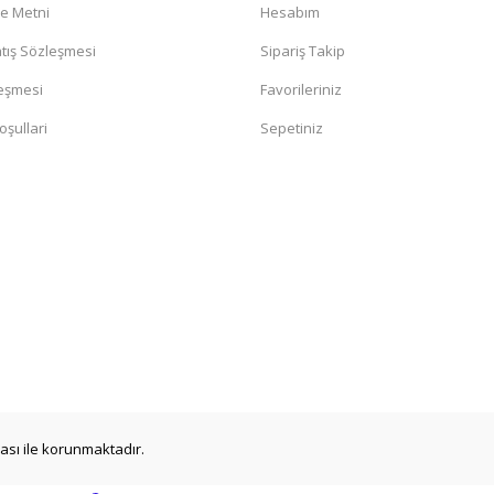
me Metni
Hesabım
tış Sözleşmesi
Sipariş Takip
leşmesi
Favorileriniz
oşullari
Sepetiniz
ikası ile korunmaktadır.