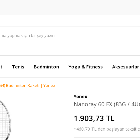
et
Tenis
Badminton
Yoga & Fitness
Aksesuarlar
G4) Badminton Raketi | Yonex
Yonex
Nanoray 60 FX (83G / 4U
1.903,73 TL
*460,70 TL den başlayan taksitler