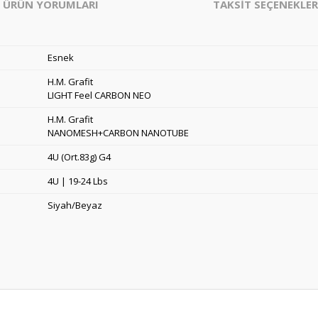
ÜRÜN YORUMLARI
TAKSİT SEÇENEKLER
Esnek
H.M. Grafit
LIGHT Feel CARBON NEO
H.M. Grafit
NANOMESH+CARBON NANOTUBE
4U (Ort.83g) G4
4U | 19-24 Lbs
Siyah/Beyaz
er konularda yetersiz gördüğünüz noktaları öneri formunu kullanarak tarafım