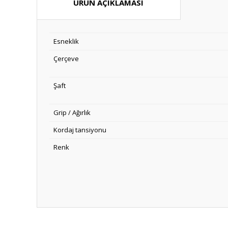
ÜRÜN AÇIKLAMASI
Esneklik
Çerçeve
Şaft
Grip / Ağırlık
Kordaj tansiyonu
Renk
Bu ürünün fiyat bilgisi, resim, ürün açıklamalarında ve diğ