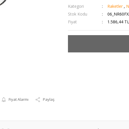
Kategori
Raketler
,
N
Stok Kodu
06_NR60FX
Fiyat
1.586,44 T
Fiyat Alarmı
Paylaş