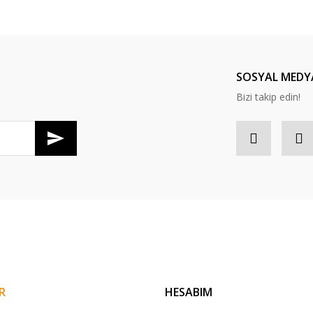
Bu ürüne ilk yorumu siz yapın!
Yorum Yaz
SOSYAL MEDY
Bizi takip edin!
Gönder
R
HESABIM