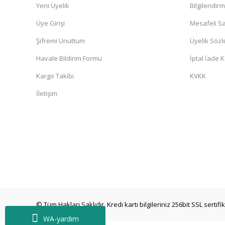
Yeni Üyelik
Bilgilendir
Üye Girişi
Mesafeli Sa
Şifremi Unuttum
Üyelik Söz
Havale Bildirim Formu
İptal İade K
Kargo Takibi
KVKK
İletişim
© Tüm Hakları Saklıdır. Kredi kartı bilgileriniz 256bit SSL sertif
WA-yardım