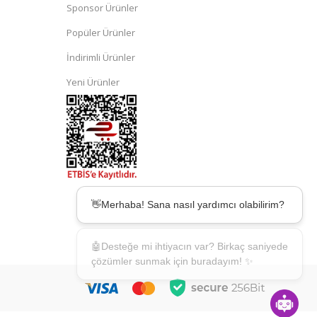
Sponsor Ürünler
Popüler Ürünler
İndirimli Ürünler
Yeni Ürünler
👋Merhaba! Sana nasıl yardımcı olabilirim?
🤖Desteğe mi ihtiyacın var? Birkaç saniyede
çözümler sunmak için buradayım! ✨