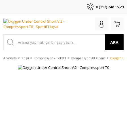
0 (212) 248 15 29
ARA
Anasayfa
Koşu
Kompresyon / Tekstil
Kompresyon Alt Giyim
Oxygen Und