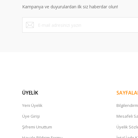
Ürün bilgilerinde hatalar bulunuyor.
Kampanya ve duyurulardan ilk siz haberdar olun!
Ürün fiyatı diğer sitelerden daha pahalı.
Bu ürüne benzer farklı alternatifler olmalı.
ÜYELİK
SAYFALA
Yeni Üyelik
Bilgilendir
Üye Girişi
Mesafeli Sa
Şifremi Unuttum
Üyelik Söz
Havale Bildirim Formu
İptal İade K