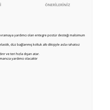
İ
ÖNERİLERİNİZ
kavramaya yardımcı olan entegre postür desteği malsimum
astik, düz bağlanmış koltuk altı dikişiyle asla rahatsız
ır ve teri hızla dışarı atar.
lmanıza yardımcı olacaktır