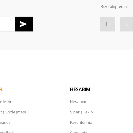
Bizi takip edin!
Gönder
R
HESABIM
me Metni
Hesabım
tış Sözleşmesi
Sipariş Takip
leşmesi
Favorileriniz
oşullari
Sepetiniz