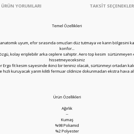
ÜRÜN YORUMLARI
TAKSİT SEÇENEKLER
Temel Özellikleri
l anatomik uyum, efor sırasında omuzları düz tutmaya ve karın bölgesini 
konfor...
özgü, kolay erişilebilir arka ceplere sahiptir. Aero top kesim sürtünmeyen el
hissetmeyeceksiniz
 Ergo fit kesim sayesinde ikinci bir teniniz olacak, sürtünmeyi ortadan kaldır
 ile hızlı kuruyacak yarım kilitli fermuar cildinize dokunmadan ekstra hava a
Ürün Özellikleri
Ağırlık
--
Kumaş
%98 Poliamid
%2 Polyester