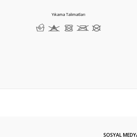
Yıkama Talimatları
er konularda yetersiz gördüğünüz noktaları öneri formunu kullanarak tarafım
Bu ürüne ilk yorumu siz yapın!
Yorum Yaz
SOSYAL MEDY