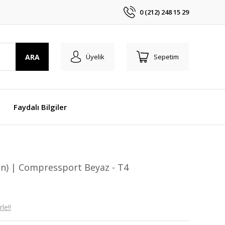
0 (212) 248 15 29
ARA
Üyelik
Sepetim
Faydalı Bilgiler
ın) | Compressport Beyaz - T4
le!!