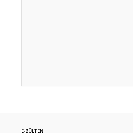
Bu ürünün fiyat bilgisi, resim, ürün açıklamalarında ve diğ
Görüş ve önerileriniz için teşekkür ederiz.
Ürün resmi kalitesiz, bozuk veya görüntülenemiyor.
Ürün açıklamasında eksik bilgiler bulunuyor.
E-BÜLTEN