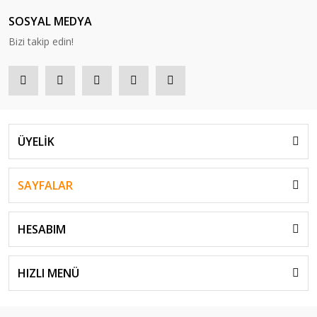
SOSYAL MEDYA
Bizi takip edin!
ÜYELİK
Yonex
Rexis Feel 130 Multfilament 200m Tenis Kordajı - Beyaz | Yonex
SAYFALAR
15.444,00 TL
HESABIM
HIZLI MENÜ