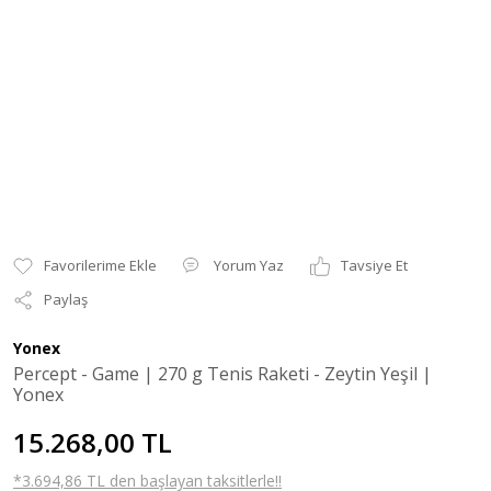
Yorum Yaz
Tavsiye Et
Paylaş
Yonex
Percept - Game | 270 g Tenis Raketi - Zeytin Yeşil |
Yonex
15.268,00 TL
*3.694,86 TL den başlayan taksitlerle!!