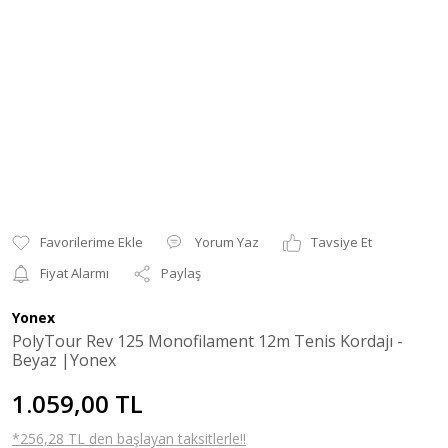
Yorum Yaz
Tavsiye Et
Fiyat Alarmı
Paylaş
Yonex
PolyTour Rev 125 Monofilament 12m Tenis Kordajı -
Beyaz |Yonex
1.059,00 TL
*256,28 TL den başlayan taksitlerle!!