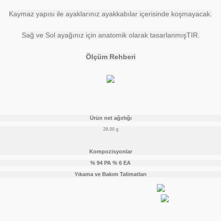
Kaymaz yapısı ile ayaklarınız ayakkabılar içerisinde koşmayacak.
Sağ ve Sol ayağınız için anatomik olarak tasarlanmışTIR.
Ölçüm Rehberi
Ürün net ağırlığı
28,00 g
Kompozisyonlar
% 94 PA % 6 EA
Yıkama ve Bakım Talimatları