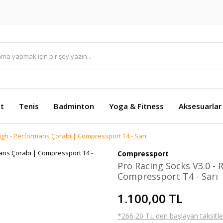
et
Tenis
Badminton
Yoga & Fitness
Aksesuarlar
igh - Performans Çorabı | Compressport T4 - Sarı
Compressport
Pro Racing Socks V3.0 - 
Compressport T4 - Sarı
1.100,00 TL
*266,20 TL den başlayan taksitler