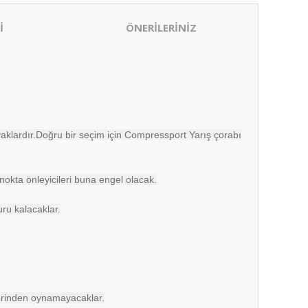
İ
ÖNERİLERİNİZ
klardır.Doğru bir seçim için Compressport Yarış çorabı
nokta önleyicileri buna engel olacak.
ru kalacaklar.
 yerinden oynamayacaklar.