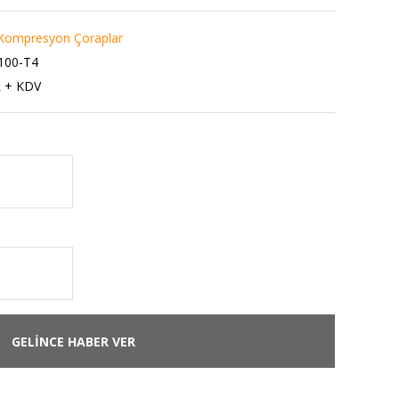
Kompresyon Çoraplar
100-T4
L + KDV
GELİNCE HABER VER