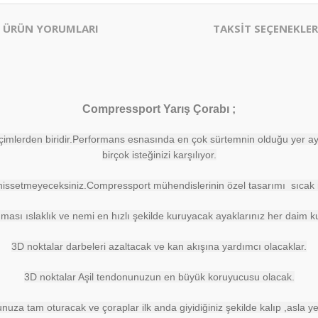
ÜRÜN YORUMLARI
TAKSİT SEÇENEKLER
Compressport Yarış Çorabı ;
imlerden biridir.Performans esnasında en çok sürtemnin olduğu yer aya
birçok isteğinizi karşılıyor.
a hissetmeyeceksiniz.Compressport mühendislerinin özel tasarımı sıcak 
ası ıslaklık ve nemi en hızlı şekilde kuruyacak ayaklarınız her daim ku
3D noktalar darbeleri azaltacak ve kan akışına yardımcı olacaklar.
3D noktalar Aşil tendonunuzun en büyük koruyucusu olacak.
unuza tam oturacak ve çoraplar ilk anda giyidiğiniz şekilde kalıp ,asla