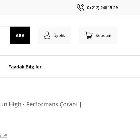
0 (212) 248 15 29
ARA
Üyelik
Sepetim
Faydalı Bilgiler
Run High - Performans Çorabı |
le!!