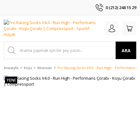
0 (212) 248 15 29
ARA
Anasayfa
Koşu
Aksesuar
Pro Racing Socks V4.0 - Run High - Performans Ç
YENİ