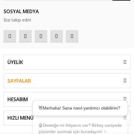
SOSYAL MEDYA
Bizi takip edin!
ÜYELİK
SAYFALAR
HESABIM
👋Merhaba! Sana nasıl yardımcı olabilirim?
HIZLI MENÜ
🤖Desteğe mi ihtiyacın var? Birkaç saniyede
çözümler sunmak için buradayım! ✨