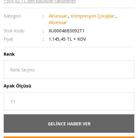
*304,92 TL den başlayan taksitlerle!!
Kategori
Aksesuar
,
Kompresyon Çoraplar
,
Aksesuar
Stok Kodu
XU00046B5092T1
Fiyat
1.145,45 TL + KDV
Renk
Ayak Ölçüsü
GELİNCE HABER VER