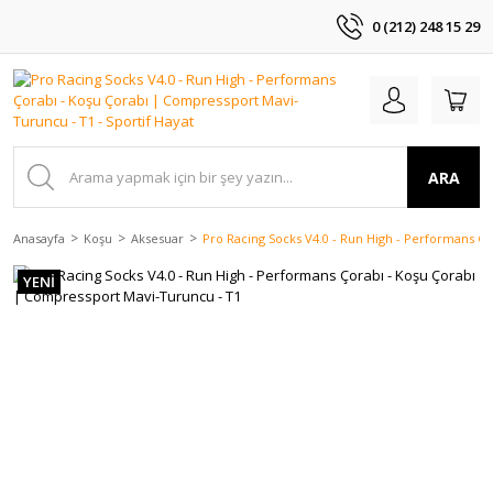
0 (212) 248 15 29
ARA
Anasayfa
Koşu
Aksesuar
Pro Racing Socks V4.0 - Run High - Performans Ç
YENİ