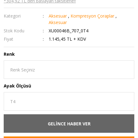
*304,92 TL den başlayan taksitlerle!!
Kategori
Aksesuar
,
Kompresyon Çoraplar
,
Aksesuar
Stok Kodu
XU00046B_707_0T4
Fiyat
1.145,45 TL + KDV
Renk
Ayak Ölçüsü
GELİNCE HABER VER