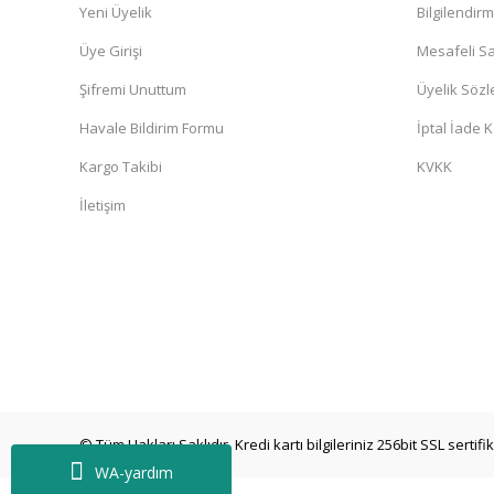
Yeni Üyelik
Bilgilendir
Üye Girişi
Mesafeli Sa
Şifremi Unuttum
Üyelik Söz
Havale Bildirim Formu
İptal İade K
Kargo Takibi
KVKK
İletişim
© Tüm Hakları Saklıdır. Kredi kartı bilgileriniz 256bit SSL sertif
WA-yardım