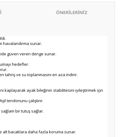
İ
ÖNERİLERİNİZ
ldi.
um havalandırma sunar.
azide güven veren denge sunar.
rumayı hedefler.
orur.
n tahriş ve su toplanmasını en aza indirir.
ı kaplayarak ayak bileğinin stabilitesini iyileştirmek için
şil tendonunu çalıştırır.
 sağlam bir tutuş sağlar.
ve alt bacaklara daha fazla koruma sunar.