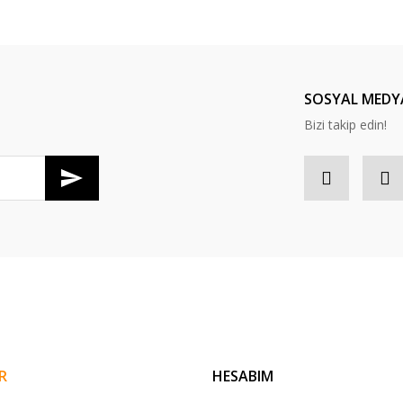
Bu ürüne ilk yorumu siz yapın!
Yorum Yaz
SOSYAL MEDY
Bizi takip edin!
Gönder
R
HESABIM