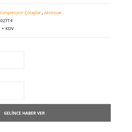
Kompresyon Çoraplar
,
Aksesuar
027T4
L + KDV
GELİNCE HABER VER