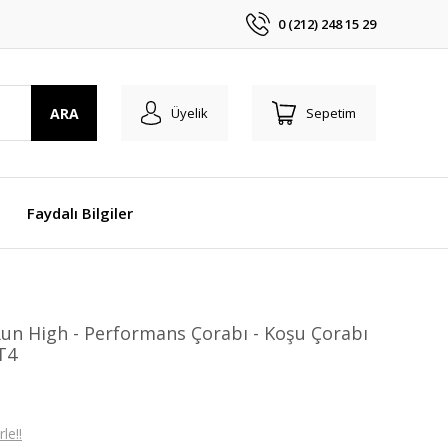
0 (212) 248 15 29
ARA
Üyelik
Sepetim
Faydalı Bilgiler
Run High - Performans Çorabı - Koşu Çorabı
T4
le!!