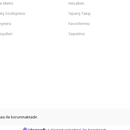
me Metni
Hesabım
tış Sözleşmesi
Sipariş Takip
leşmesi
Favorileriniz
oşullari
Sepetiniz
ikası ile korunmaktadır.
ile
ideasoft