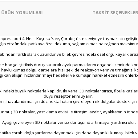
ÜRÜN YORUMLARI
TAKSİT SEÇENEKLER
pressport 4. Nesil Koşusu Yarış Çorabı ; üste seviyeye taşımak için geliştiri
cağın etrafındaki patikaya özel dokuma, sağlam olmasına rağmen maksim
orabından farklı olarak uzundur ve bilek çevresindeki özel örgü kayalık ar
oe box geliştirilmiş duruş sunarak ayak parmaklarını engebeli zeminde ko
 havlu kumaş dolgu, darbelere hızlı şekilde reaksiyon verir ve tırnağınızı k
eği kan akışını hızlandırırmayı hedefler ve kumaşın hareket etmesini önlerke
ndeki büyük noktalarla kaplıdır, iki yanal 3D noktalar sırası, fibula kasların
duyu reseptörlerini uyarır.
i, havalandırma için düz nokta hattını çevreleyen ek dolgular destek için A
muş 3D noktalar, yastıklama etkisi ile titreşimi azaltır, ayakkabının içinde
Ayağı çevreleyen 3D noktalar venöz dönüşümü artırmaya yardımcı olur.
atika çorabı doğa şartlarına dayanmak için daha dayanıklı kumaş , bilek 