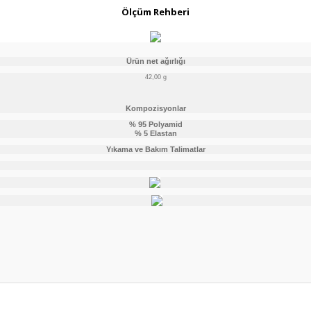
Ölçüm Rehberi
Ürün net ağırlığı
42,00 g
Kompozisyonlar
% 95 Polyamid
% 5 Elastan
Yıkama ve Bakım Talimatlar
er konularda yetersiz gördüğünüz noktaları öneri formunu kullanarak tarafım