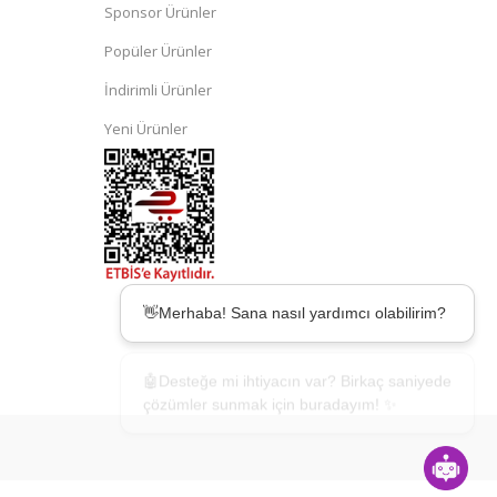
Sponsor Ürünler
Popüler Ürünler
İndirimli Ürünler
Yeni Ürünler
👋Merhaba! Sana nasıl yardımcı olabilirim?
🤖Desteğe mi ihtiyacın var? Birkaç saniyede
çözümler sunmak için buradayım! ✨