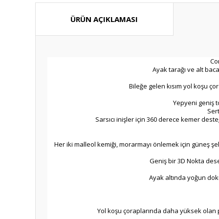
ÜRÜN AÇIKLAMASI
Com
Ayak tarağı ve alt ba
Bileğe gelen kısım yol koşu ç
Yepyeni geniş t
Sert
Sarsıcı inişler için 360 derece kemer dest
Her iki malleol kemiği, morarmayı önlemek için güneş şekli
Geniş bir 3D Nokta desen
Ayak altında yoğun dokun
Yol koşu çoraplarında daha yüksek olan p