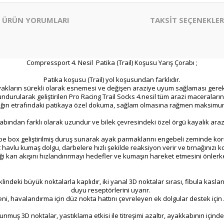
ÜRÜN YORUMLARI
TAKSİT SEÇENEKLER
Compressport 4. Nesil Patika (Trail) Koşusu Yarış Çorabı ;
Patika koşusu (Trail) yol koşusundan farklıdır.
akların sürekli olarak esnemesi ve değişen araziye uyum sağlaması gerek
ularak geliştirilen Pro Racing Trail Socks 4.nesil tüm arazi maceralarınızı 
cağın etrafındaki patikaya özel dokuma, sağlam olmasına rağmen maksim
orabından farklı olarak uzundur ve bilek çevresindeki özel örgü kayalık ar
oe box geliştirilmiş duruş sunarak ayak parmaklarını engebeli zeminde ko
 havlu kumaş dolgu, darbelere hızlı şekilde reaksiyon verir ve tırnağınızı k
eği kan akışını hızlandırırmayı hedefler ve kumaşın hareket etmesini önlerke
ndeki büyük noktalarla kaplıdır, iki yanal 3D noktalar sırası, fibula kasların
duyu reseptörlerini uyarır.
i, havalandırma için düz nokta hattını çevreleyen ek dolgular destek için A
muş 3D noktalar, yastıklama etkisi ile titreşimi azaltır, ayakkabının içinde