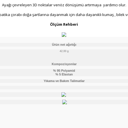
Ayağı çevreleyen 3D noktalar venöz dönüşümü artırmaya yardımcı olur.
atika çorabı doğa şartlarına dayanmak için daha dayanıklı kumaş , bilek 
Ölçüm Rehberi
Ürün net ağırlığı
42,00 g
Kompozisyonlar
% 95 Polyamid
% 5 Elastan
Yıkama ve Bakım Talimatlar