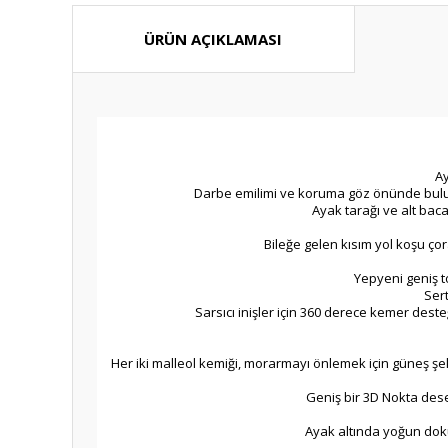
ÜRÜN AÇIKLAMASI
Ay
Darbe emilimi ve koruma göz önünde bulundur
Ayak tarağı ve alt ba
Bileğe gelen kısım yol koşu ç
Yepyeni geniş t
Sert
Sarsıcı inişler için 360 derece kemer dest
Her iki malleol kemiği, morarmayı önlemek için güneş şekli
Geniş bir 3D Nokta desen
Ayak altında yoğun dokun