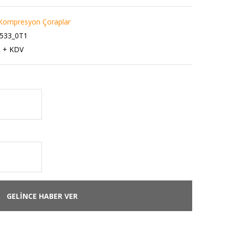
Kompresyon Çoraplar
533_0T1
L + KDV
GELİNCE HABER VER