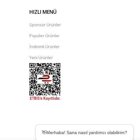
HIZLI MENÜ
Sponsor Ürünler
Popüler Ürünler
İndirimli Ürünler
Yeni Ürünler
👋Merhaba! Sana nasıl yardımcı olabilirim?
🤖Desteğe mi ihtiyacın var? Birkaç saniyede
çözümler sunmak için buradayım! ✨