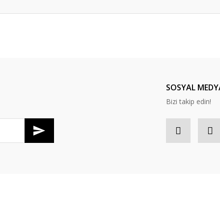
er konularda yetersiz gördüğünüz noktaları öneri formunu kullanarak tarafım
Bu ürüne ilk yorumu siz yapın!
Yorum Yaz
SOSYAL MEDY
Bizi takip edin!
Gönder