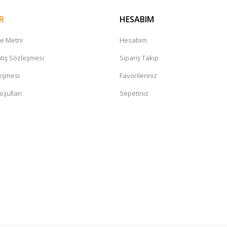
R
HESABIM
me Metni
Hesabım
tış Sözleşmesi
Sipariş Takip
leşmesi
Favorileriniz
oşullari
Sepetiniz