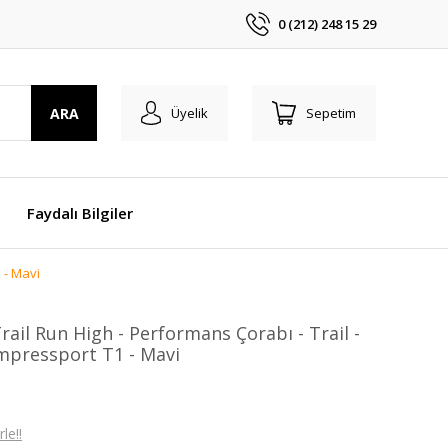
0 (212) 248 15 29
ARA
Üyelik
Sepetim
Faydalı Bilgiler
 - Mavi
rail Run High - Performans Çorabı - Trail -
mpressport T1 - Mavi
le!!