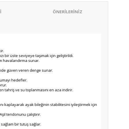
İ
ÖNERİLERİNİZ
ir.
bir üste seviyeye taşımak için geliştirildi.
um havalandırma sunar.
azide güven veren denge sunar.
rumayı hedefler.
orur.
n tahriş ve su toplanmasını en aza indirir.
ı kaplayarak ayak bileğinin stabilitesini iyileştirmek için
şil tendonunu çalıştırır.
 sağlam bir tutuş sağlar.