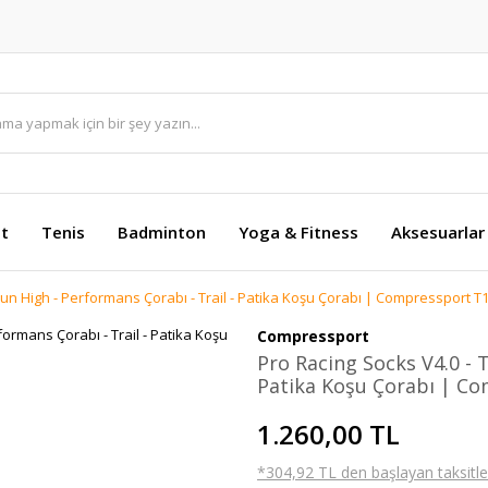
et
Tenis
Badminton
Yoga & Fitness
Aksesuarlar
 Run High - Performans Çorabı - Trail - Patika Koşu Çorabı | Compressport T1
Compressport
Pro Racing Socks V4.0 - T
Patika Koşu Çorabı | Co
1.260,00 TL
*304,92 TL den başlayan taksitler