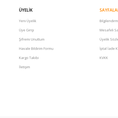
ÜYELİK
SAYFALA
Yeni Üyelik
Bilgilendir
Üye Girişi
Mesafeli Sa
Şifremi Unuttum
Üyelik Söz
Havale Bildirim Formu
İptal İade K
Kargo Takibi
KVKK
İletişim