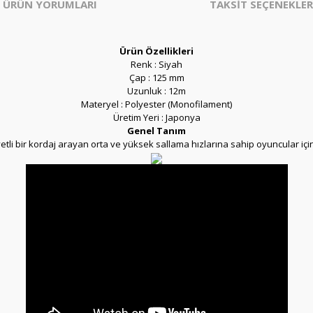
ÜRÜN YORUMLARI
TAKSİT SEÇENEKLER
Ürün Özellikleri
Renk : Siyah
Çap : 125 mm
Uzunluk : 12m
Materyel : Polyester (Monofilament)
Üretim Yeri : Japonya
Genel Tanım
tli bir kordaj arayan orta ve yüksek sallama hızlarına sahip oyuncular için 