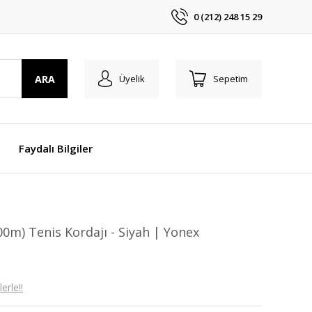
0 (212) 248 15 29
ARA
Üyelik
Sepetim
Faydalı Bilgiler
0m) Tenis Kordajı - Siyah | Yonex
erle!!