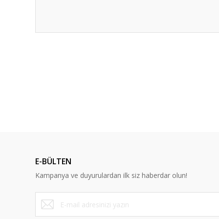
Bu ürünün fiyat bilgisi, resim, ürün açıklamalarında ve diğ
Görüş ve önerileriniz için teşekkür ederiz.
Ürün resmi kalitesiz, bozuk veya görüntülenemiyor.
Ürün açıklamasında eksik bilgiler bulunuyor.
Ürün bilgilerinde hatalar bulunuyor.
Ürün fiyatı diğer sitelerden daha pahalı.
Bu ürüne benzer farklı alternatifler olmalı.
E-BÜLTEN
Kampanya ve duyurulardan ilk siz haberdar olun!
Yonex
Tenis Kordaj Çekim Servisi