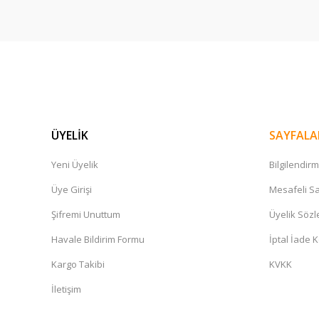
600,00 TL
ÜYELİK
SAYFALA
Yeni Üyelik
Bilgilendir
Üye Girişi
Mesafeli Sa
Şifremi Unuttum
Üyelik Söz
Havale Bildirim Formu
İptal İade K
Kargo Takibi
KVKK
İletişim