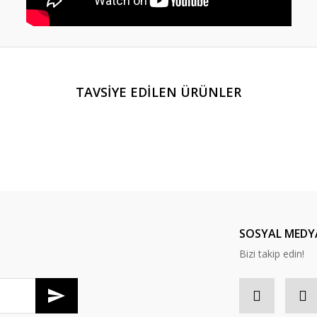
er konularda yetersiz gördüğünüz noktaları öneri formunu kullanarak tarafım
TAVSİYE EDİLEN ÜRÜNLER
Bu ürüne ilk yorumu siz yapın!
Yorum Yaz
SOSYAL MEDY
Bizi takip edin!
Gönder