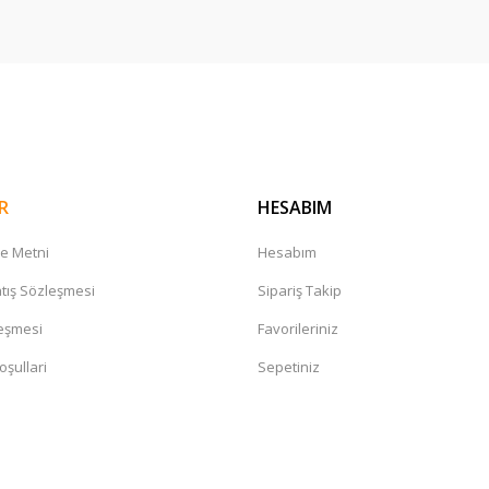
R
HESABIM
me Metni
Hesabım
tış Sözleşmesi
Sipariş Takip
leşmesi
Favorileriniz
oşullari
Sepetiniz