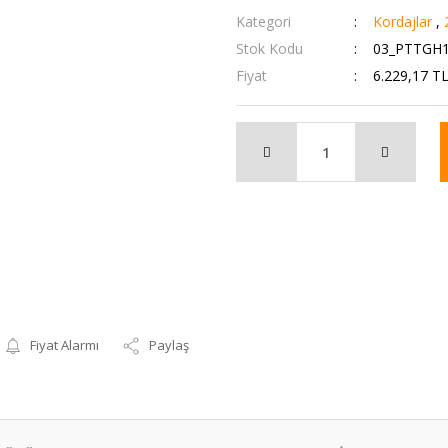
Kategori
Kordajlar
,
Stok Kodu
03_PTTGH1
Fiyat
6.229,17 T
Fiyat Alarmı
Paylaş