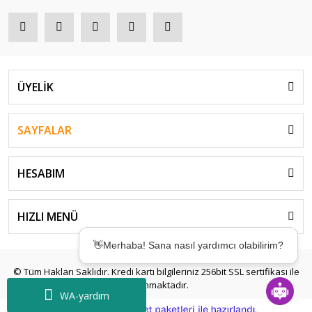
ÜYELİK
SAYFALAR
HESABIM
👋Merhaba! Sana nasıl yardımcı olabilirim?
HIZLI MENÜ
🤖Desteğe mi ihtiyacın var? Birkaç saniyede
çözümler sunmak için buradayım! ✨
© Tüm Hakları Saklıdır. Kredi kartı bilgileriniz 256bit SSL sertifikası ile
korunmaktadır.
WA-yardım
ile
ideasoft
e-