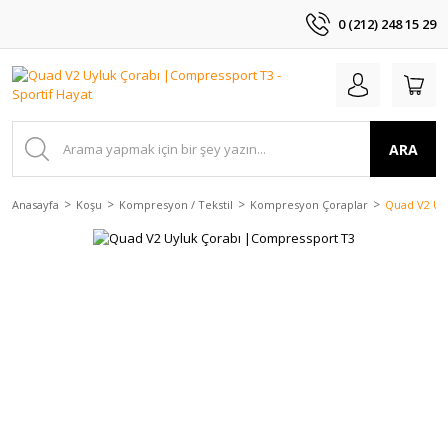
0 (212) 248 15 29
ARA
Anasayfa
Koşu
Kompresyon / Tekstil
Kompresyon Çoraplar
Quad V2 Uy