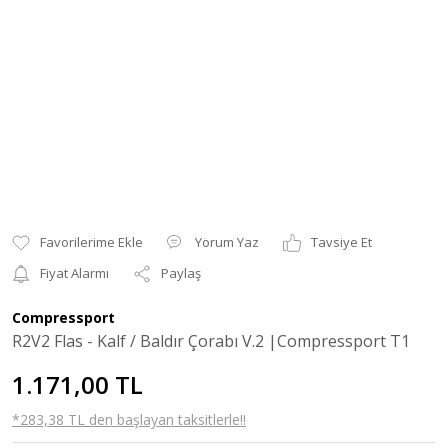
Yorum Yaz
Tavsiye Et
Fiyat Alarmı
Paylaş
Compressport
R2V2 Flas - Kalf / Baldır Çorabı V.2 |Compressport T1
1.171,00 TL
*283,38 TL den başlayan taksitlerle!!