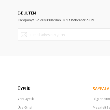
Bu ürüne benzer farklı alternatifler olmalı.
E-BÜLTEN
Kampanya ve duyurulardan ilk siz haberdar olun!
Yonex
Tenis Kordaj Çekim Servisi
600,00 TL
ÜYELİK
SAYFALA
Yeni Üyelik
Bilgilendir
Üye Girişi
Mesafeli Sa