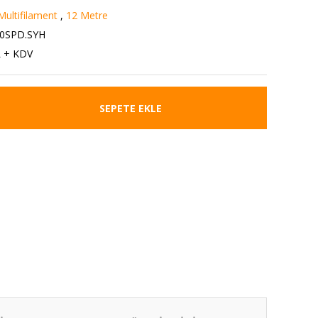
Multifilament
,
12 Metre
0SPD.SYH
L + KDV
SEPETE EKLE