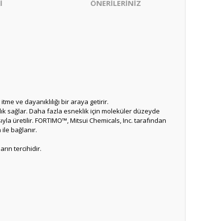
İ
ÖNERİLERİNİZ
e ve dayanıklılığı bir araya getirir.
ılık sağlar. Daha fazla esneklik için moleküler düzeyde
la üretilir. FORTIMO™, Mitsui Chemicals, Inc. tarafından
 ile bağlanır.
ın tercihidir.