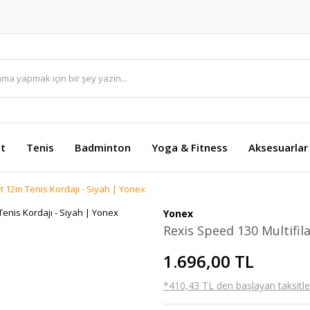
et
Tenis
Badminton
Yoga & Fitness
Aksesuarlar
t 12m Tenis Kordajı - Siyah | Yonex
Yonex
Rexis Speed 130 Multifil
1.696,00 TL
*410,43 TL den başlayan taksitler