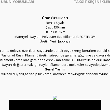
ÜRÜN YORUMLARI
TAKSİT SEÇENEKLER
Ürün Özellikleri
Renk : Siyah
Çap : 130 mm
Uzunluk : 12m
Materyel : Naylon, Polyester (Multifilament), FORTIMO™
Üretim Yeri : Japonya
ma önleyici özellikleri sayesinde parlak beyaz rengi korurken esneklik, itm
F (Fusion of Resin Filament) üretim sürecinde gelişmiş, güç, itme ve dayanıkl
ultifilament kordajlara göre daha esnek malzeme FORTIMO™ ile doldurulmasıy
tir. Dayanıklılığı artırmak için naylon filamentlere moleküler seviyede plazma
Genel Tanım
 yüksek duyarlılığa sahip bir kordaj arayan tüm swing hızlarındaki oyuncular