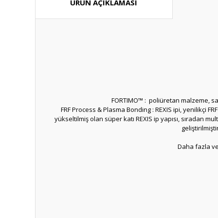
ÜRÜN AÇIKLAMASI
FORTIMO™ : poliüretan malzeme, sarar
FRF Process & Plasma Bonding : REXIS ipi, yenilikçi FR
yükseltilmiş olan süper katı REXIS ip yapısı, sıradan m
geliştirilmiş
Daha fazla ve