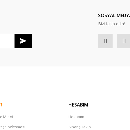
SOSYAL MEDY
Bizi takip edin!
Gönder
R
HESABIM
me Metni
Hesabım
tış Sözleşmesi
Sipariş Takip