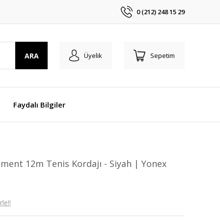
0 (212) 248 15 29
ARA
Üyelik
Sepetim
Faydalı Bilgiler
ament 12m Tenis Kordajı - Siyah | Yonex
le!!