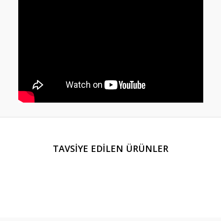
er konularda yetersiz gördüğünüz noktaları öneri formunu kullanarak tarafım
TAVSİYE EDİLEN ÜRÜNLER
Bu ürüne ilk yorumu siz yapın!
Yorum Yaz