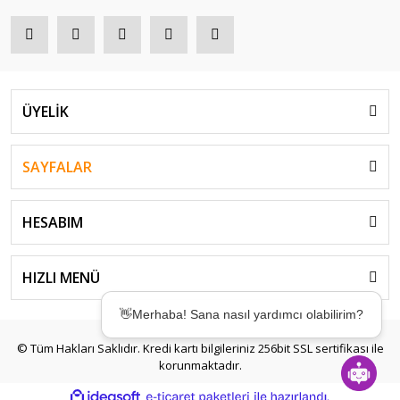
ÜYELİK
SAYFALAR
HESABIM
👋Merhaba! Sana nasıl yardımcı olabilirim?
HIZLI MENÜ
🤖Desteğe mi ihtiyacın var? Birkaç saniyede
çözümler sunmak için buradayım! ✨
© Tüm Hakları Saklıdır. Kredi kartı bilgileriniz 256bit SSL sertifikası ile
korunmaktadır.
ile
ideasoft
e-