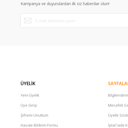
Kampanya ve duyurulardan ilk siz haberdar olun!
Ürün fiyatı diğer sitelerden daha pahalı.
Bu ürüne benzer farklı alternatifler olmalı.
ÜYELİK
SAYFALA
Yeni Üyelik
Bilgilendir
Üye Girişi
Mesafeli Sa
Şifremi Unuttum
Üyelik Söz
Havale Bildirim Formu
İptal İade K