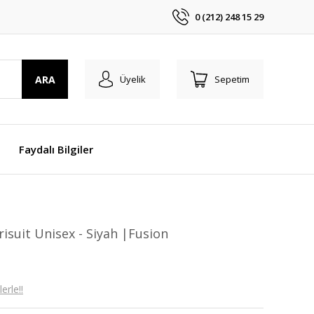
0 (212) 248 15 29
ARA
Üyelik
Sepetim
Faydalı Bilgiler
risuit Unisex - Siyah |Fusion
erle!!