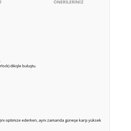
İ
ÖNERİLERİNİZ
.
ock) dikişle buluştu.
lığını optimize ederken, aynı zamanda güneşe karşı yüksek