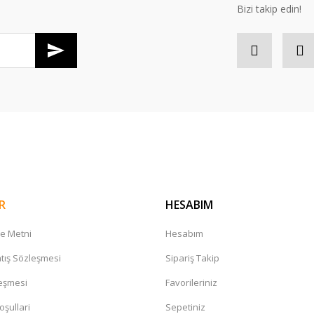
Bizi takip edin!
Gönder
R
HESABIM
me Metni
Hesabım
tış Sözleşmesi
Sipariş Takip
leşmesi
Favorileriniz
oşullari
Sepetiniz