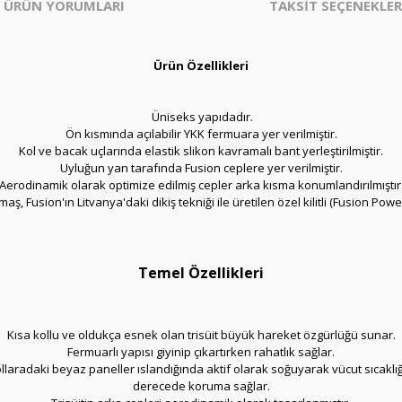
ÜRÜN YORUMLARI
TAKSİT SEÇENEKLER
Ürün Özellikleri
Üniseks yapıdadır.
Ön kısmında açılabilir YKK fermuara yer verilmiştir.
Kol ve bacak uçlarında elastik slikon kavramalı bant yerleştirilmiştir.
Uyluğun yan tarafında Fusion ceplere yer verilmiştir.
Aerodinamik olarak optimize edilmiş cepler arka kısma konumlandırılmıştır
maş, Fusion'ın Litvanya'daki dikiş tekniği ile üretilen
özel kilitli (
Fusion Powerl
Temel Özellikleri
Kısa kollu ve oldukça esnek olan trisüit büyük hareket özgürlüğü sunar.
Fermuarlı yapısı giyinip çıkartırken rahatlık sağlar.
kollaradaki beyaz paneller ıslandığında aktif olarak soğuyarak vücut sıcak
derecede koruma sağlar.