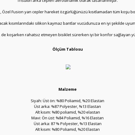
Trisüitin arka cepleri aerodinamik olarak tasarlanmıştır.
ikilip, Özel Fusion yan cepler hareket özgürlüğünüzü kısıtlamadan tüm koşu
acak kısımlarındaki silikon kaymaz bantlar vucüdunuza en iyi şekilde uyu
t V2 de koşarken rahatsız etmeyen bisiklet sürerken iyi bir konfor sağlayan 
Ölçüm Tablosu
Malzeme
Siyah: Üst ön: %80 Poliamid, %20 Elastan
Üst arka: %87 Polyester, %13 Elastan
Alt kısım: %80 poliamid, %20 elastan
Mavi: Ön üst: %84 Poliamid, %16 Elastan
Üst arka: 87 % Polyester, %13 Elastan
Alt kısım: %80 Poliamid, %20 Elastan