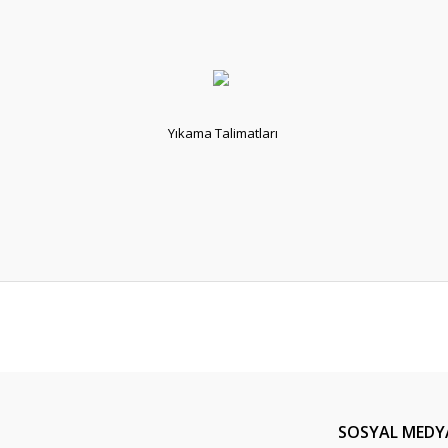
Yıkama Talimatları
er konularda yetersiz gördüğünüz noktaları öneri formunu kullanarak tarafım
Bu ürüne ilk yorumu siz yapın!
Yorum Yaz
SOSYAL MEDY