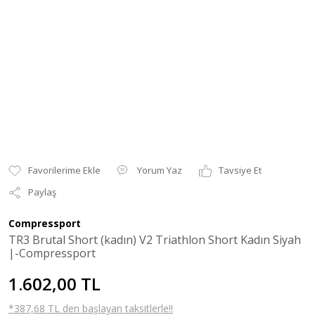
Yorum Yaz
Tavsiye Et
Paylaş
Compressport
TR3 Brutal Short (kadın) V2 Triathlon Short Kadın Siyah
|-Compressport
1.602,00 TL
*387,68 TL den başlayan taksitlerle!!