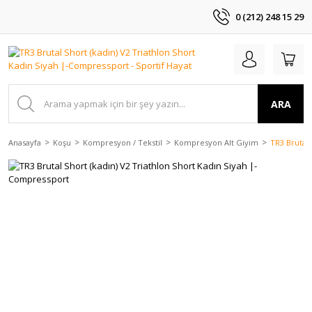
0 (212) 248 15 29
ARA
Anasayfa
Koşu
Kompresyon / Tekstil
Kompresyon Alt Giyim
TR3 Brutal 