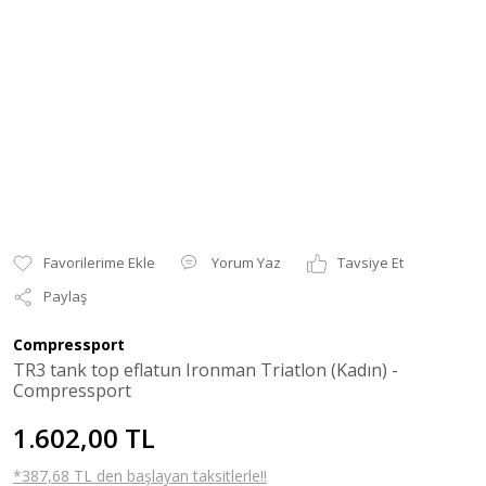
Yorum Yaz
Tavsiye Et
Paylaş
Compressport
TR3 tank top eflatun Ironman Triatlon (Kadın) -
Compressport
1.602,00 TL
*387,68 TL den başlayan taksitlerle!!