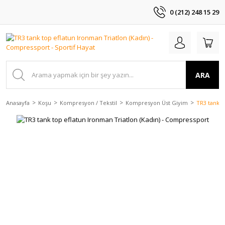
0 (212) 248 15 29
ARA
Anasayfa
Koşu
Kompresyon / Tekstil
Kompresyon Üst Giyim
TR3 tank t