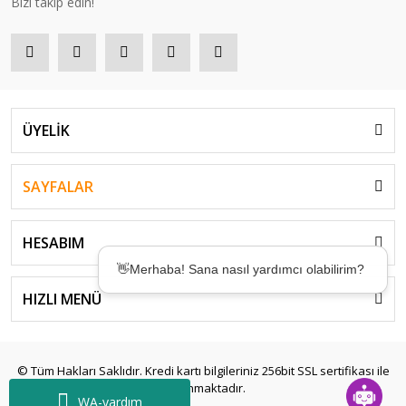
Bizi takip edin!
ÜYELİK
SAYFALAR
HESABIM
👋Merhaba! Sana nasıl yardımcı olabilirim?
HIZLI MENÜ
🤖Desteğe mi ihtiyacın var? Birkaç saniyede
çözümler sunmak için buradayım! ✨
© Tüm Hakları Saklıdır. Kredi kartı bilgileriniz 256bit SSL sertifikası ile
korunmaktadır.
WA-yardım