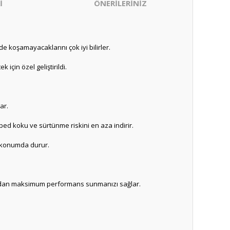
İ
ÖNERİLERİNİZ
de koşamayacaklarını çok iyi bilirler.
için özel geliştirildi.
ar.
ped koku ve sürtünme riskini en aza indirir.
z konumda durur.
ymadan maksimum performans sunmanızı sağlar.