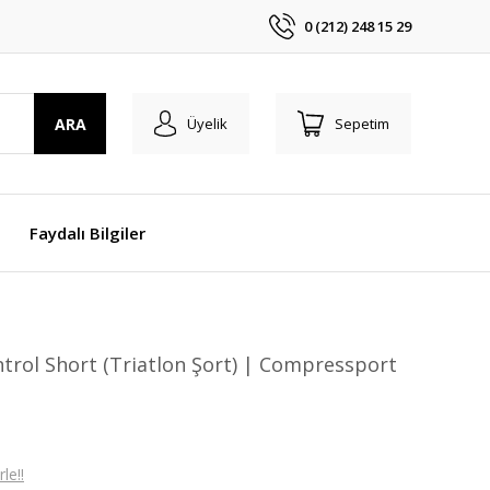
0 (212) 248 15 29
ARA
Üyelik
Sepetim
Faydalı Bilgiler
trol Short (Triatlon Şort) | Compressport
le!!