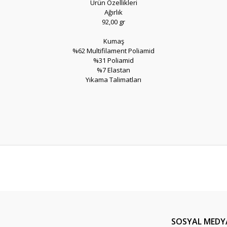
Ürün Özellikleri
Ağırlık
92,00 gr
Kumaş
%62 Multifilament Poliamid
%31 Poliamid
%7 Elastan
Yıkama Talimatları
er konularda yetersiz gördüğünüz noktaları öneri formunu kullanarak tarafım
Bu ürüne ilk yorumu siz yapın!
Yorum Yaz
SOSYAL MEDY