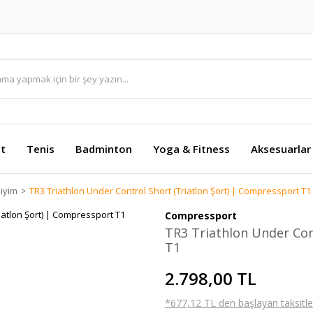
et
Tenis
Badminton
Yoga & Fitness
Aksesuarlar
iyim
TR3 Triathlon Under Control Short (Triatlon Şort) | Compressport T1
Compressport
TR3 Triathlon Under Con
T1
2.798,00 TL
*677,12 TL den başlayan taksitler