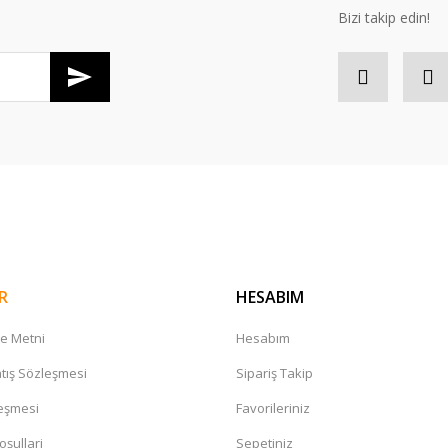
Bizi takip edin!
Gönder
R
HESABIM
me Metni
Hesabım
tış Sözleşmesi
Sipariş Takip
leşmesi
Favorileriniz
oşullari
Sepetiniz