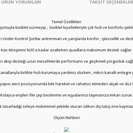
ÜRÜN YORUMLARI
TAKSİT SEÇENEKLER
Temel Özellikleri
rtuyla bisiklet sürmeyip , bisiklet kıyafetleriyle çok hızlı ve konforlu şekil
Under Kontrol Şortlar antrenman ve yarışlarda konfor , işlevsellik ve destek 
Kas titreşimini %30 a kadar azaltırken quadlara maksimum destek sağlar.
n akışı desteği uzun mesafelerde performans ve geçikmeli yorgunluk sağl
nallarıyla birlikte hızlı kurumaya yardımcı olurken , mikro kanallı entegre 
 yapısı aero pozisyonunda bile hareket ve rahatsız etmeden alçak ve dü
Kolayca erişilen file çep beslenme ve eşyalarınızı taşımanıza imkan sunar.
nerek tasarladığı seleye mükemmel şekilde oturan silikon dış tutuş öne ka
Ölçüm Rehberi