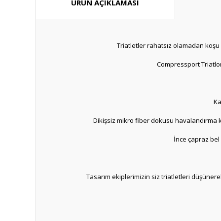
ÜRÜN AÇIKLAMASI
Triatletler rahatsız olamadan koşu şo
Compressport Triatlon 
Ka
Dikişsiz mikro fiber dokusu havalandırma ka
İnce çapraz bel
Tasarım ekiplerimizin siz triatletleri düşü