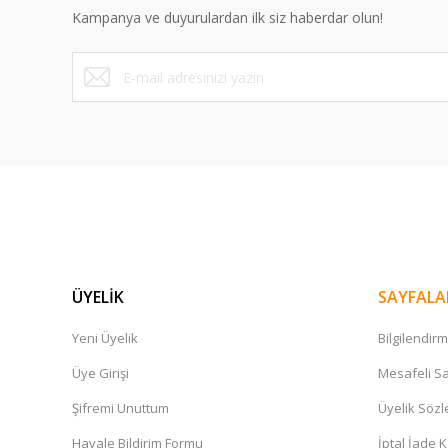
Kampanya ve duyurulardan ilk siz haberdar olun!
Ürün fiyatı diğer sitelerden daha pahalı.
Bu ürüne benzer farklı alternatifler olmalı.
ÜYELİK
SAYFALA
Yeni Üyelik
Bilgilendir
Üye Girişi
Mesafeli Sa
Şifremi Unuttum
Üyelik Söz
Havale Bildirim Formu
İptal İade K