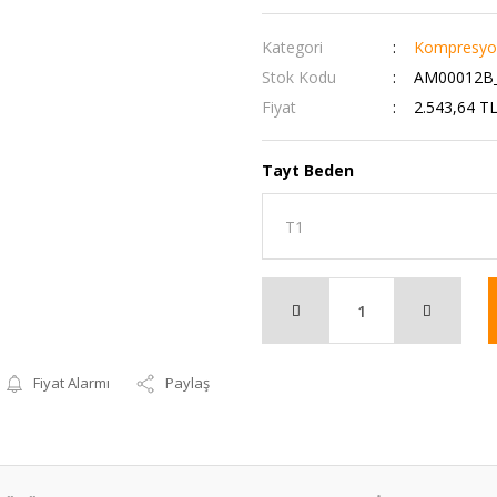
Kategori
Kompresyon
Stok Kodu
AM00012B_
Fiyat
2.543,64 T
Tayt Beden
Fiyat Alarmı
Paylaş