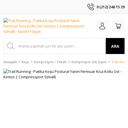
0 (212) 248 15 29
ARA
Anasayfa
Koşu
Kompresyon / Tekstil
Kompresyon Üst Giyim
Trail Runn