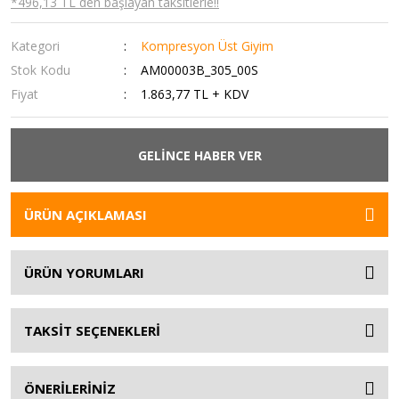
*496,13 TL den başlayan taksitlerle!!
Kategori
Kompresyon Üst Giyim
Stok Kodu
AM00003B_305_00S
Fiyat
1.863,77 TL + KDV
GELİNCE HABER VER
ÜRÜN AÇIKLAMASI
ÜRÜN YORUMLARI
TAKSİT SEÇENEKLERİ
ÖNERİLERİNİZ