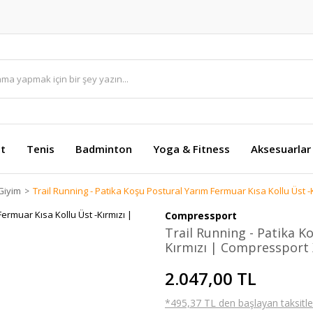
et
Tenis
Badminton
Yoga & Fitness
Aksesuarlar
Giyim
Trail Running - Patika Koşu Postural Yarım Fermuar Kısa Kollu Üst 
Compressport
Trail Running - Patika K
Kırmızı | Compressport 
2.047,00 TL
*495,37 TL den başlayan taksitler