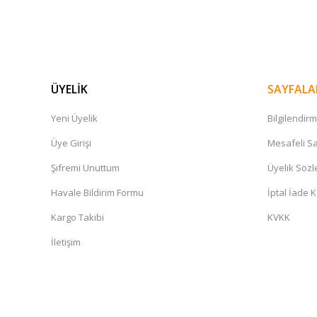
ÜYELİK
SAYFALA
Yeni Üyelik
Bilgilendir
Üye Girişi
Mesafeli Sa
Şifremi Unuttum
Üyelik Söz
Havale Bildirim Formu
İptal İade K
Kargo Takibi
KVKK
İletişim