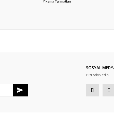
Yıkama Talimatları
er konularda yetersiz gördüğünüz noktaları öneri formunu kullanarak tarafım
Bu ürüne ilk yorumu siz yapın!
Yorum Yaz
SOSYAL MEDY
Bizi takip edin!