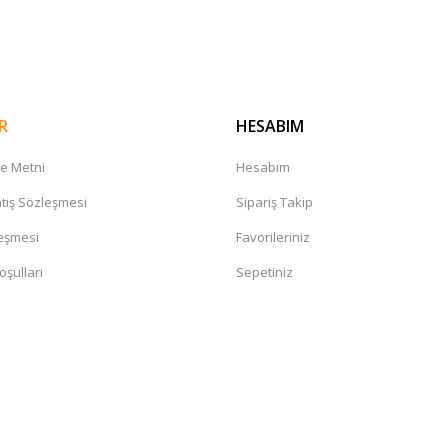
Gönder
R
HESABIM
me Metni
Hesabım
tış Sözleşmesi
Sipariş Takip
leşmesi
Favorileriniz
oşullari
Sepetiniz