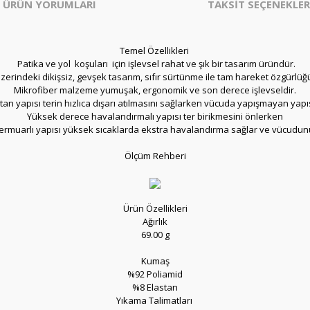
ÜRÜN YORUMLARI
TAKSİT SEÇENEKLER
Temel Özellikleri
Patika ve yol koşuları için işlevsel rahat ve şık bir tasarım üründür.
erindeki dikişsiz, gevşek tasarım, sıfır sürtünme ile tam hareket özgürlüğ
Mikrofiber malzeme yumuşak, ergonomik ve son derece işlevseldir.
an yapısı terin hızlıca dışarı atılmasını sağlarken vücuda yapışmayan yapısı 
Yüksek derece havalandırmalı yapısı ter birikmesini önlerken
 fermuarlı yapısı yüksek sıcaklarda ekstra havalandırma sağlar ve vücudun
Ölçüm Rehberi
Ürün Özellikleri
Ağırlık
69.00 g
Kumaş
%92 Poliamid
%8 Elastan
Yıkama Talimatları