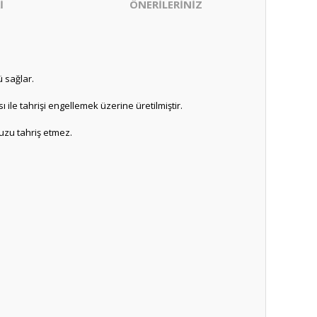
İ
ÖNERİLERİNİZ
ü sağlar.
ile tahrişi engellemek üzerine üretilmiştir.
uzu tahriş etmez.