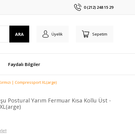
0 (212) 248 15 29
ARA
Üyelik
Sepetim
Faydalı Bilgiler
-Kırmızı | Compressport XL(arge)
oşu Postural Yarım Fermuar Kısa Kollu Üst -
XL(arge)
le!!