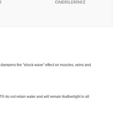
İ
ÖNERİLERİNİZ
Bu
ürünün
Bu
fiyat
ürüne
bilgisi,
ilk
resim,
yorumu
ürün
dampens the "shock wave" effect on muscles, veins and
siz
açıklamalar
yapın!
ve
diğer
konularda
Yorum Ya
yetersiz
 not retain water and will remain featherlight in all
gördüğünü
noktaları
öneri
formunu
kullanarak
tarafımıza
iletebilirsini