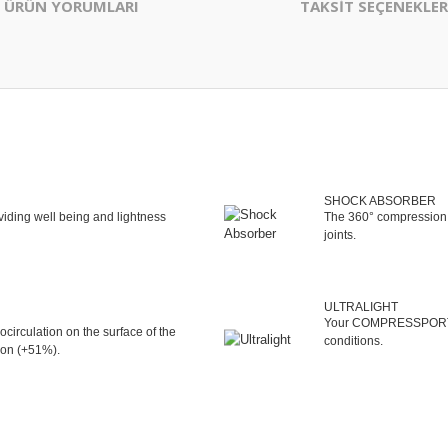
ÜRÜN YORUMLARI
TAKSİT SEÇENEKLER
SHOCK ABSORBER
iding well being and lightness
The 360° compression 
joints.
ULTRALIGHT
Your COMPRESSPORT® do
circulation on the surface of the
conditions.
ion (+51%).