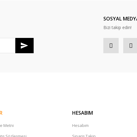
SOSYAL MEDY
Bizi takip edin!
R
HESABIM
me Metni
Hesabım
tış Sözleşmesi
Sipariş Takip