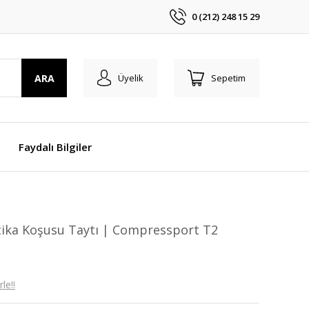
0 (212) 248 15 29
ARA
Üyelik
Sepetim
Faydalı Bilgiler
atika Koşusu Taytı | Compressport T2
le!!