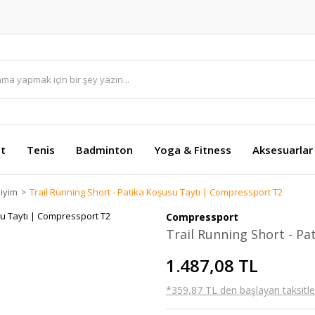
et
Tenis
Badminton
Yoga & Fitness
Aksesuarlar
iyim
Trail Running Short - Patika Koşusu Taytı | Compressport T2
Compressport
Trail Running Short - P
1.487,08 TL
*359,87 TL den başlayan taksitler