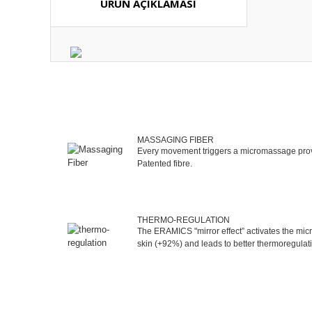
ÜRÜN AÇIKLAMASI
MASSAGING FIBER
Every movement triggers a micromassage prov
Patented fibre.
THERMO-REGULATION
The ERAMICS "mirror effect” activates the micro
skin (+92%) and leads to better thermoregulat